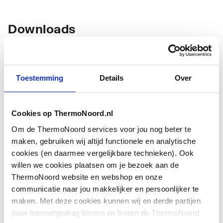
Downloads
Bouwtekening
image/jpeg
,
68 KB
Toestemming
Details
Over
Bouwtekening
image/jpeg
,
43 KB
Cookies op ThermoNoord.nl
Montageinstructie
application/pdf
,
179 KB
Om de ThermoNoord services voor jou nog beter te
Toon meer
maken, gebruiken wij altijd functionele en analytische
Bouwtekening
image/jpeg
,
43 KB
cookies (en daarmee vergelijkbare technieken). Ook
willen we cookies plaatsen om je bezoek aan de
Montageinstructie
application/pdf
,
179 KB
ThermoNoord website en webshop en onze
communicatie naar jou makkelijker en persoonlijker te
maken. Met deze cookies kunnen wij en derde partijen
jouw internetgedrag binnen en buiten de ThermoNoord