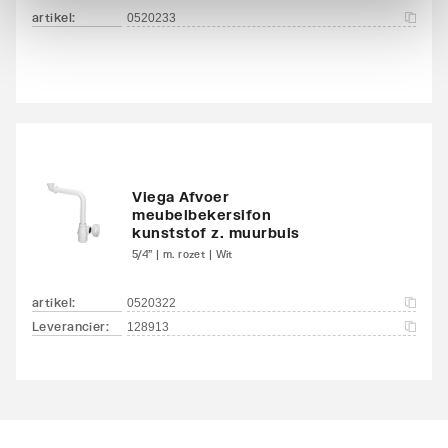
Met boring voor
Nee
artikel
:
0520233
draaiknop waste
Diameter afvoergat
46
Met geïntegreerde
Nee
zeepschaal
Met boring voor
Viega Afvoer
Ja
meubelbekersifon
zeepdispenser
kunststof z. muurbuis
5/4" | m. rozet | Wit
Met handdoekhouder
Ja
artikel
:
0520322
Met rugwand
Nee
Leverancier
:
128913
Geschikt voor sifonkap
Nee
Sifonkap meegeleverd
Nee