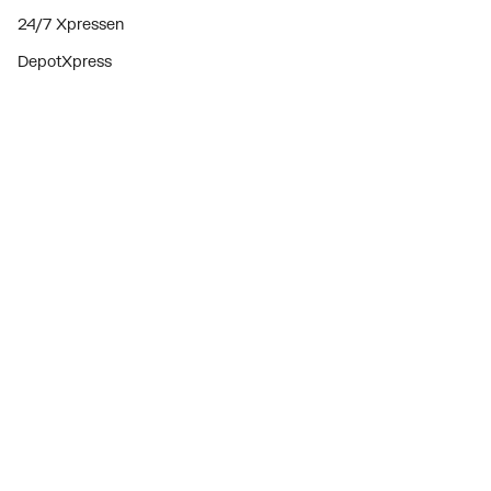
24/7 Xpressen
DepotXpress
Xperience
Onderdelenzoeker
Digitaal zakendoen
Bekijk alle evenementen
Prijswijzigingen
Over ons
Over ThermoNoord
Vacatures
Contact
Vestigingen