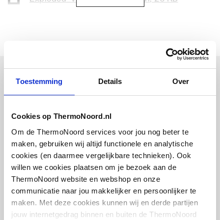
hoekmontage links
DOP
application/pdf
,
11 MB
Geschikt voor
Nee
hoekmontage rechts
DOP
application/pdf
,
1 MB
Afzetplateau
Geen
Exploded_view
image/jpeg
,
86 KB
Bijpassende artikelen
Toestemming
Details
Over
Aantal gebruiksplaatsen
1
Vaak samen gekocht
Exploded_view
application/pdf
,
14 KB
Aantal waskommen
1
Cookies op ThermoNoord.nl
Om de ThermoNoord services voor jou nog beter te
Exploded_view
image/jpeg
,
83 KB
Medische uitvoering
Nee
maken, gebruiken wij altijd functionele en analytische
cookies (en daarmee vergelijkbare technieken). Ook
Vuilafstotend
Ja
Montageinstructie
Duravit designsifon m.
application/pdf
,
2 MB
willen we cookies plaatsen om je bezoek aan de
muurbuis
ThermoNoord website en webshop en onze
Chroom
Antibacteriële
Nee
Management, operation and maintenance
communicatie naar jou makkelijker en persoonlijker te
behandeling
document
application/pdf
,
449 KB
maken. Met deze cookies kunnen wij en derde partijen
artikel
:
0290507
jouw internetgedrag binnen en buiten de ThermoNoord
Leverancier
:
0050361000
Kraangat
Geen