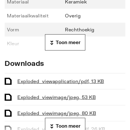
Materiaal
Keramiek
Materiaalkwaliteit
Overig
Vorm
Rechthoekig
Toon meer
Kleur
Wit
Bevestigingswijze
Console en plugbout
Downloads
Geschikt voor console
680
lengte
Exploded_view
application/pdf
,
13 KB
Met
Nee
Exploded_view
image/jpeg
,
53 KB
bevestigingsmateriaal
Geschikt voor meubel
Exploded_view
image/jpeg
Ja
,
80 KB
Toon meer
Geschikt voor
Nee
Exploded_view
application/pdf
,
26 KB