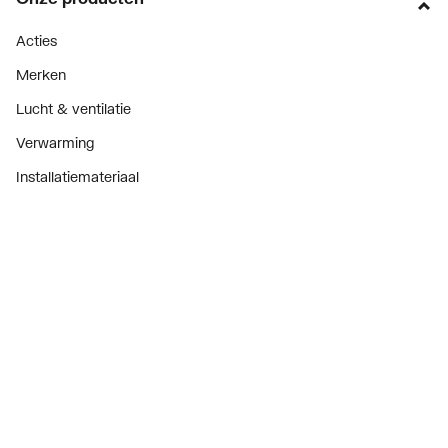
Acties
Merken
Lucht & ventilatie
Verwarming
Installatiemateriaal
Sanitair
Diensten
ThermoTokens
Xpressen
24/7 Xpressen
DepotXpress