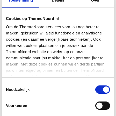
Toestemming
Details
Over
g
Oppervlaktebehandeling
Gepolijst
Cookies op ThermoNoord.nl
Montagewijze
Kraan
Om de ThermoNoord services voor jou nog beter te
Toon meer
maken, gebruiken wij altijd functionele en analytische
Basiskleur
Chroom
cookies (en daarmee vergelijkbare technieken). Ook
willen we cookies plaatsen om je bezoek aan de
Downloads
Accentkleur
Geen
ThermoNoord website en webshop en onze
communicatie naar jou makkelijker en persoonlijker te
Maat aansluiting
Overig
maken. Met deze cookies kunnen wij en derde partijen
Pictogram
image/jpeg
,
14 KB
aanvoer
jouw internetgedrag binnen en buiten de ThermoNoord
website en webshop volgen en verzamelen. Hiermee
Aansluitschema
image/jpeg
,
14 KB
Vorm
U-uitloop
passen wij en derden onze website, app, advertenties en
Toestemmingsselectie
communicatie aan jouw interesses aan. We slaan je
Noodzakelijk
Kraanmondstuk
Bouwtekening
image/png
Schuimstraalmond
,
27 KB
cookievoorkeur op in je browser.
Voorkeuren
Toon meer
Model
Buis
schema
image/jpeg
,
14 KB