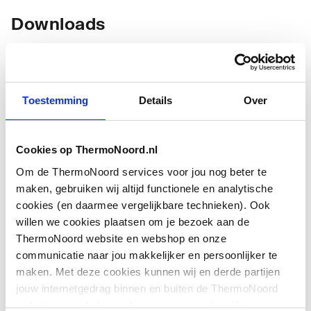
Downloads
Montageinstructie
application/pdf
,
919 KB
Toestemming
Details
Over
Veiligheidsblad
application/pdf
,
127 KB
Handleiding
application/pdf
,
874 KB
Cookies op ThermoNoord.nl
Om de ThermoNoord services voor jou nog beter te
Toon meer
Handleiding
application/pdf
,
1 MB
maken, gebruiken wij altijd functionele en analytische
cookies (en daarmee vergelijkbare technieken). Ook
Handleiding
application/pdf
,
2 MB
willen we cookies plaatsen om je bezoek aan de
ThermoNoord website en webshop en onze
communicatie naar jou makkelijker en persoonlijker te
Bouwtekening
image/jpeg
,
23 KB
maken. Met deze cookies kunnen wij en derde partijen
jouw internetgedrag binnen en buiten de ThermoNoord
Bouwtekening
image/jpeg
,
27 KB
website en webshop volgen en verzamelen. Hiermee