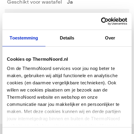
Geschikt voor wastafel
Ja
Geschikt voor keuken
Ja
spoelbak
Toon meer
Geschikt voor bad
Ja
Toestemming
Details
Over
Downloads
Met ketting
Ja
Cookies op ThermoNoord.nl
Om de ThermoNoord services voor jou nog beter te
schets
image/png
,
52 KB
maken, gebruiken wij altijd functionele en analytische
cookies (en daarmee vergelijkbare technieken). Ook
EPD certificaat
application/pdf
,
2 MB
willen we cookies plaatsen om je bezoek aan de
ThermoNoord website en webshop en onze
communicatie naar jou makkelijker en persoonlijker te
maken. Met deze cookies kunnen wij en derde partijen
jouw internetgedrag binnen en buiten de ThermoNoord
website en webshop volgen en verzamelen. Hiermee
passen wij en derden onze website, app, advertenties en