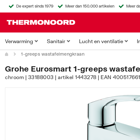
De expert sinds 1979
Meer dan 150.000 artikelen
Meer da
Verwarming
Sanitair
Lucht en ventilatie
I
1-greeps wastafelmengkraan
Grohe Eurosmart 1-greeps wastaf
chroom | 33188003 | artikel 1443278 | EAN 40051766