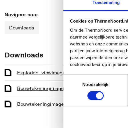
Toestemming
Navigeer naar
Cookies op ThermoNoord.n
Downloads
Om de ThermoNoord services v
daarmee vergelijkbare techn
webshop en onze communicati
partijen jouw internetgedra
Downloads
passen wij en derden onze we
cookievoorkeur op in je brow
Exploded_view
image/jpeg
,
23 KB
Toestemmingsselectie
Noodzakelijk
Bouwtekening
image/tiff
,
19 KB
Bouwtekening
image/tiff
,
30 KB