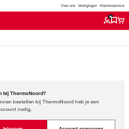
Over ons
Vestigingen
Klantenservice
 bij
ThermoNoord
?
nnen bestellen bij ThermoNoord heb je een
account nodig.
Inloggen
Account aanvragen