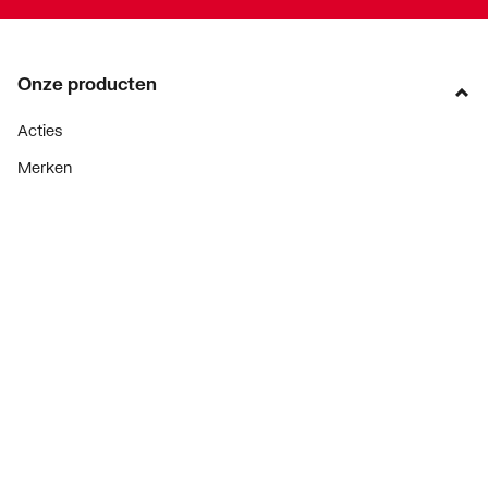
Onze producten
Acties
Merken
Lucht & ventilatie
Verwarming
Installatiemateriaal
Sanitair
Diensten
ThermoTokens
Xpressen