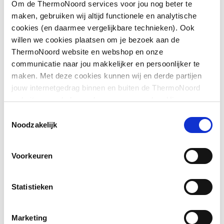
Om de ThermoNoord services voor jou nog beter te
Geschikt voor
Binnenopstelling
maken, gebruiken wij altijd functionele en analytische
cookies (en daarmee vergelijkbare technieken). Ook
Hoogte
160
willen we cookies plaatsen om je bezoek aan de
ThermoNoord website en webshop en onze
Breedte
345
communicatie naar jou makkelijker en persoonlijker te
maken. Met deze cookies kunnen wij en derde partijen
Diepte
325
jouw internetgedrag binnen en buiten de ThermoNoord
website en webshop volgen en verzamelen. Hiermee
Toon meer
Toebehoren
Ja
passen wij en derden onze website, app, advertenties en
Toestemmingsselectie
communicatie aan jouw interesses aan. We slaan je
Noodzakelijk
Onderdeel
Nee
cookievoorkeur op in je browser.
Voorkeuren
Statistieken
Marketing