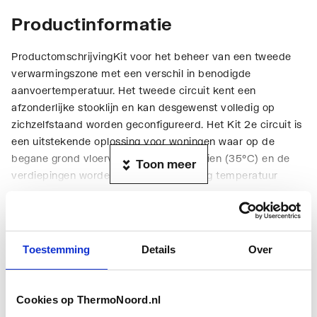
Productinformatie
ProductomschrijvingKit voor het beheer van een tweede
verwarmingszone met een verschil in benodigde
aanvoertemperatuur. Het tweede circuit kent een
afzonderlijke stooklijn en kan desgewenst volledig op
zichzelfstaand worden geconfigureerd. Het Kit 2e circuit is
een uitstekende oplossing voor woningen waar op de
begane grond vloerverwarming is voorzien (35°C) en de
Toon meer
verdiepingen worden verwarmt met laag temperatuur
radiatoren (45°C). Het tweede circuit kan voorzien worden
van een separate thermostaat.Samenstelling:
Technische informatie
Gemotoriseerde modulerende 3-wegklep Circulatiepomp
voor de tweede verwarmingszone Omkasting
Toestemming
Details
Over
(geassembleerde set) Afstandhouder voor het verplaatsen
van de circulatiepomp met laag verbruik geïntegreerd in
de behuizing (niet bij de Kit 2de circuit voor het type Duo)
Cookies op ThermoNoord.nl