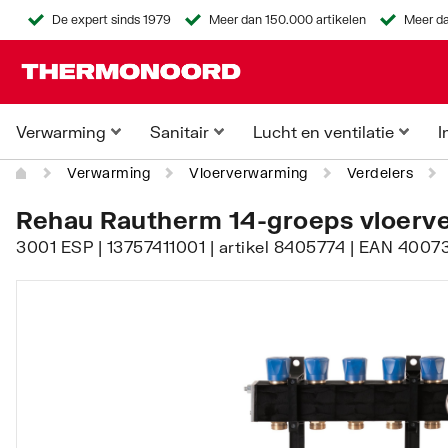
De expert sinds 1979
Meer dan 150.000 artikelen
Meer da
Verwarming
Sanitair
Lucht en ventilatie
I
Verwarming
Vloerverwarming
Verdelers
Rehau Rautherm 14-groeps vloerv
3001 ESP | 13757411001 | artikel 8405774 | EAN 400