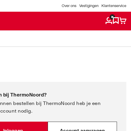
Over ons
Vestigingen
Klantenservice
 bij
ThermoNoord
?
nnen bestellen bij ThermoNoord heb je een
account nodig.
Inloggen
Account aanvragen