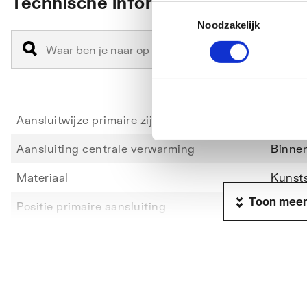
Technische informatie
Toestemmingsselectie
Noodzakelijk
Aansluitwijze primaire zijde
2-pijp
Aansluiting centrale verwarming
Binne
Materiaal
Kunsts
Toon meer
Positie primaire aansluiting
Links/
Uitwendige buisdiameter CV
32
Aantal vloerverwarmingsgroepen
14
Nom. diameter primair
3/4" (