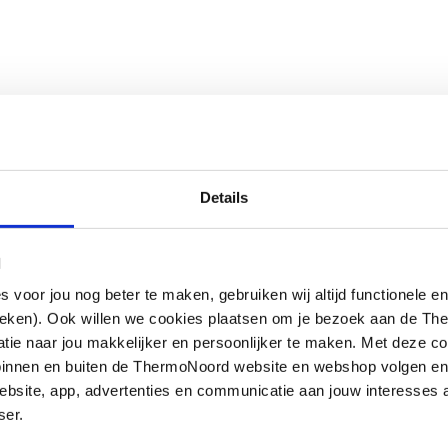
Details
ij vloerverwarming/-koelingEigenschap: -
l
statische regelelement 10 - 60 °C met
 valves for shutting off the individual
oor jou nog beter te maken, gebruiken wij altijd functionele en
mingsgroepen voor REHAU euroconus G 3/4
ieken). Ook willen we cookies plaatsen om je bezoek aan de T
ge pomp- Inregelventiel tussen aanvoer
e naar jou makkelijker en persoonlijker te maken. Met deze co
g binnen en buiten de ThermoNoord website en webshop volgen e
 7 t/m 16 groepen 3/4"Inhoud: - beugels
bsite, app, advertenties en communicatie aan jouw interesses 
rkt Polyamide
ser.