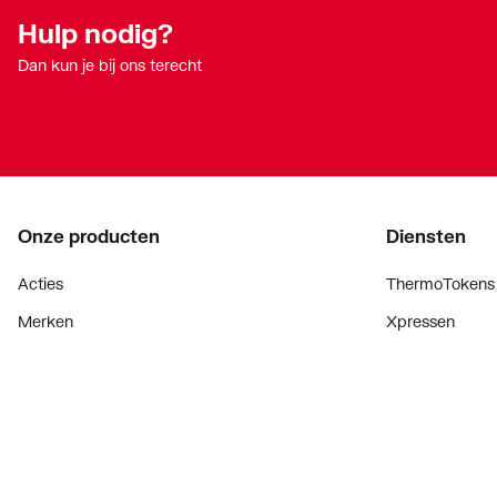
Hulp nodig?
Aansluiting secundair
Euroc
Dan kun je bij ons terecht
Afsluitbare groepen
Ja
Met wandbevestigingsbeugel
Ja
Breedte
990
Hoogte
450
Onze producten
Diensten
Diepte
170
Acties
ThermoTokens
Merken
Xpressen
Lucht & ventilatie
24/7 Xpressen
Verwarming
DepotXpress
Installatiemateriaal
Xperience
Sanitair
Onderdelenzoe