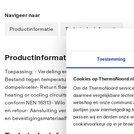
Navigeer naar
Productinformatie
Technische informatie
Productinformatie
Toestemming
Toepassing: - Verdeling en regeling van warm water b
Cookies op ThermoNoord.n
Bestand tegen temperatuur primair tot 70 °C- Thermo
dompelvoeler- Return flow with integrated thermostatic
Om de ThermoNoord services v
heating or cooling circuitsand- aansluiting verwar
daarmee vergelijkbare techn
conform NEN 16313- Wilo Para Ku15/6-43 energiezuini
webshop en onze communicati
partijen jouw internetgedra
en retour- Aansluiting verdeler: 1 t/m 6 groepen 1/2",
passen wij en derden onze we
en bevestigingsmateriaalMateriaal: - Glasvezelverste
cookievoorkeur op in je brow