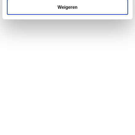
Weigeren
Toebehoren
Instelsleutel
radiatorthermostaatkno
p
Toebehoren
Inregelsleutel
radiatorvoetventiel