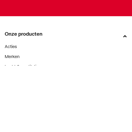
Onze producten
Acties
Merken
Lucht & ventilatie
Verwarming
Installatiemateriaal
Sanitair
Diensten
ThermoTokens