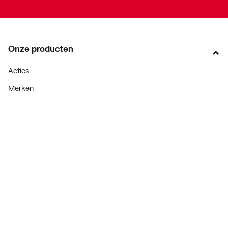
Onze producten
Acties
Merken
Lucht & ventilatie
Verwarming
Installatiemateriaal
Sanitair
Diensten
ThermoTokens