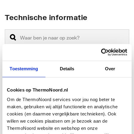
Technische informatie
Toestemming
Details
Over
Hoogte
150
Geschikt voor tussen de
Nee
Cookies op ThermoNoord.nl
panelen
Om de ThermoNoord services voor jou nog beter te
Geschikt voor
Nee
maken, gebruiken wij altijd functionele en analytische
vensterbanksteunen
cookies (en daarmee vergelijkbare technieken). Ook
willen we cookies plaatsen om je bezoek aan de
Toon meer
Losse voet
Ja
ThermoNoord website en webshop en onze