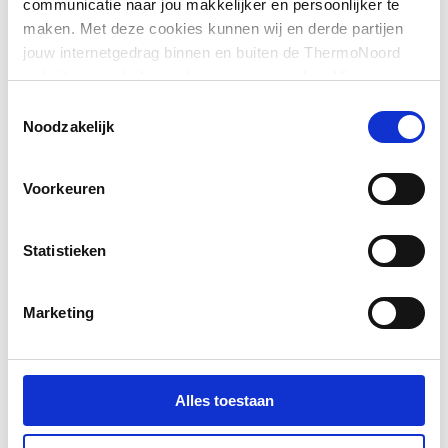
communicatie naar jou makkelijker en persoonlijker te
Uitvoering console
Stand profiel
maken. Met deze cookies kunnen wij en derde partijen
jouw internetgedrag binnen en buiten de ThermoNoord
Gelakt
Ja
website en webshop volgen en verzamelen. Hiermee
passen wij en derden onze website, app, advertenties en
Toestemmingsselectie
communicatie aan jouw interesses aan. We slaan je
Noodzakelijk
cookievoorkeur op in je browser.
Voorkeuren
Statistieken
Marketing
Alles toestaan