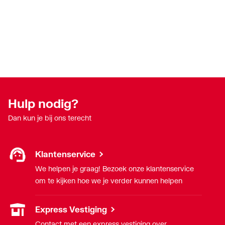
Draadmaat (inch)
1/2"
Draadaansluiting
Binnendraad
Geschikt voor vochtige
Nee
ruimte
Met
Nee
eenpuntsaansluiting
Hulp nodig?
Dan kun je bij ons terecht
Met
Ja
ontluchtingsaansluiting
Klantenservice
Met ontluchter
Ja
We helpen je graag! Bezoek onze klantenservice
om te kijken hoe we je verder kunnen helpen
Met aftapmogelijkheid
Ja
(aansluiting)
Express Vestiging
Met aftapper
Nee
Contact met een express vestiging over