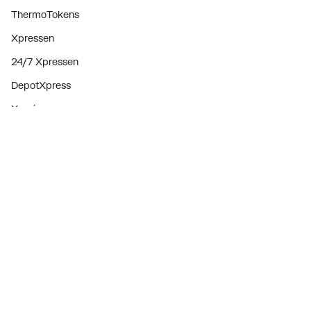
ThermoTokens
Xpressen
24/7 Xpressen
DepotXpress
Xperience
Onderdelenzoeker
Digitaal zakendoen
Bekijk alle evenementen
Prijswijzigingen
Over ons
Over ThermoNoord
Vacatures