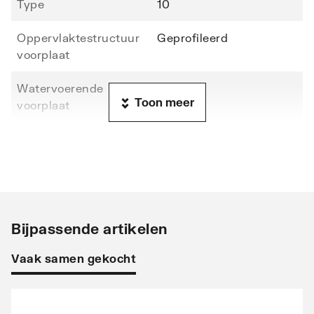
Type
10
Oppervlaktestructuur
Geprofileerd
voorplaat
Watervoerende
Ja
Toon meer
voorplaat
Hoogte
2200
Lengte
400
Diepte
47
Bijpassende artikelen
Warmteafgifte EN 442
271
20°C - 55/45
Vaak samen gekocht
Warmteafgifte EN 442
906
20°C - 75/65