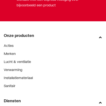
bijvoorbeeld een product
Met thermostatisch
Nee
ventiel geïntegreerd
Met wandconsoles
Ja
Onze producten
Geschikt voor elektrisch
Nee
element
Acties
Merken
Met elektrisch element
Nee
Lucht & ventilatie
Met blindstoppen
Ja
Verwarming
Met
Ja
Installatiemateriaal
bevestigingsmateriaal
Sanitair
Met handdoekhouder
Nee
Diensten
Met handdoekuitsparing
Nee