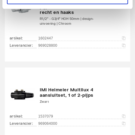
Aansluitcombi 18
IMI Heimeier Multilux 4 2-
Ja
pijps onderblokset m. Halo,
onderzijde
recht en haaks
links/onderzijde rechts
R1/2" - G3/4" HOH 50mm | design-
uitvoering | Chroom
Aansluitcombi 32 zijkant
Nee
linksboven/zijkant
artikel
:
1602447
linksonder
Leverancier
:
969028800
Aansluitcombi 37 zijkant
Nee
linksboven/zijkant
rechtsonder
Aansluitcombi 41
Nee
IMI Heimeier Multilux 4
aansluitset, 1 of 2-pijps
bovenzijde
Zwart
links/onderzijde links
artikel
:
1537079
Aansluitcombi 45
Ja
Leverancier
:
969064000
bovenzijde
links/bovenzijde rechts