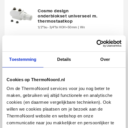
Warmteafgifte 20°C -
566
Cosmo design
onderblokset universeel m.
70/40
thermostaatkop
1/2"bu- 3/4"bi HOH=50mm | Wit
Warmteafgifte bepaald
Ja
door erkend EN 442
artikel
:
1044309
laboratorium
N-exponent
1.318
Toestemming
Details
Over
Max. werkdruk
10
Cookies op ThermoNoord.nl
Waterinhoud
4.08
Om de ThermoNoord services voor jou nog beter te
Cosmo design
maken, gebruiken wij altijd functionele en analytische
onderblokset universeel m.
Standaard kleur
Ja
cookies (en daarmee vergelijkbare technieken). Ook
thermostaatkop
willen we cookies plaatsen om je bezoek aan de
1/2"bu- 3/4"bi HOH=50mm | Chroom
Kleur
Wit
ThermoNoord website en webshop en onze
artikel
:
communicatie naar jou makkelijker en persoonlijker te
1044310
RAL-nummer
9016