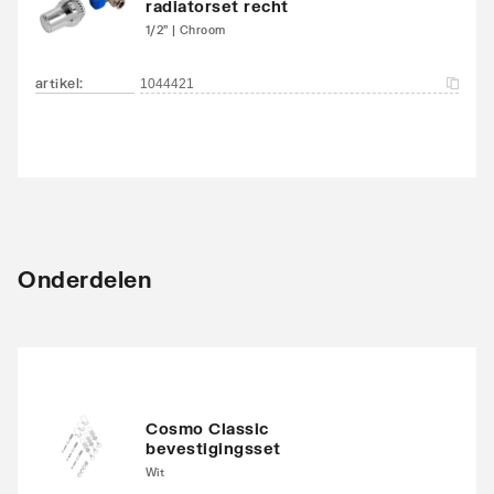
radiatorset recht
1/2" | Chroom
artikel
:
1044421
Onderdelen
Cosmo Classic
bevestigingsset
Wit