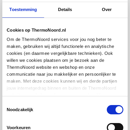
Toestemming
Details
Over
Geschikt voor elektrisch
Ja
element
Cosmo thermostatische
radiatorset haaks verkeerd
Cookies op ThermoNoord.nl
Met elektrisch element
Nee
1/2" | Wit
Om de ThermoNoord services voor jou nog beter te
Met
Ja
maken, gebruiken wij altijd functionele en analytische
artikel
:
1044420
bevestigingsmateriaal
cookies (en daarmee vergelijkbare technieken). Ook
willen we cookies plaatsen om je bezoek aan de
ThermoNoord website en webshop en onze
communicatie naar jou makkelijker en persoonlijker te
maken. Met deze cookies kunnen wij en derde partijen
jouw internetgedrag binnen en buiten de ThermoNoord
website en webshop volgen en verzamelen. Hiermee
Cosmo thermostatische
passen wij en derden onze website, app, advertenties en
Toestemmingsselectie
radiatorset haaks verkeerd
communicatie aan jouw interesses aan. We slaan je
Noodzakelijk
1/2" | Chroom
cookievoorkeur op in je browser.
artikel
:
1044423
Voorkeuren