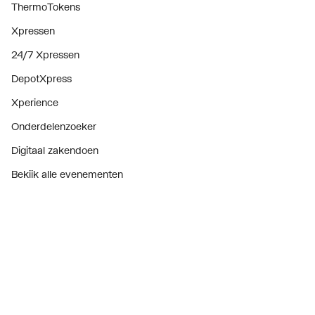
ThermoTokens
Xpressen
24/7 Xpressen
DepotXpress
Xperience
Onderdelenzoeker
Digitaal zakendoen
Bekijk alle evenementen
Prijswijzigingen
Over ons
Over ThermoNoord
Vacatures