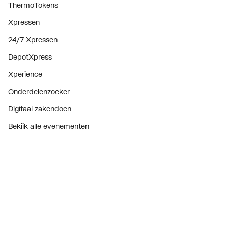
ThermoTokens
Xpressen
24/7 Xpressen
DepotXpress
Xperience
Onderdelenzoeker
Digitaal zakendoen
Bekijk alle evenementen
Prijswijzigingen
Over ons
Over ThermoNoord
Vacatures