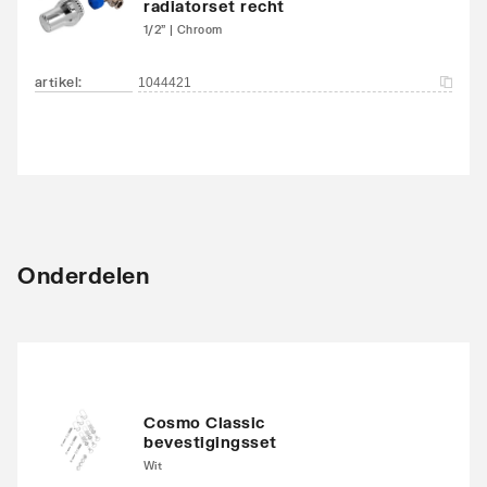
radiatorset recht
1/2" | Chroom
artikel
:
1044421
Onderdelen
Cosmo Classic
bevestigingsset
Wit