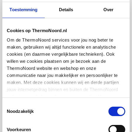
Toestemming
Details
Over
Geschikt voor elektrisch
Ja
element
Cosmo thermostatische
radiatorset haaks verkeerd
Cookies op ThermoNoord.nl
Met elektrisch element
Nee
1/2" | Wit
Om de ThermoNoord services voor jou nog beter te
Met
Ja
maken, gebruiken wij altijd functionele en analytische
artikel
:
1044420
bevestigingsmateriaal
cookies (en daarmee vergelijkbare technieken). Ook
willen we cookies plaatsen om je bezoek aan de
ThermoNoord website en webshop en onze
communicatie naar jou makkelijker en persoonlijker te
maken. Met deze cookies kunnen wij en derde partijen
jouw internetgedrag binnen en buiten de ThermoNoord
website en webshop volgen en verzamelen. Hiermee
Cosmo thermostatische
passen wij en derden onze website, app, advertenties en
Toestemmingsselectie
radiatorset haaks verkeerd
communicatie aan jouw interesses aan. We slaan je
Noodzakelijk
1/2" | Chroom
cookievoorkeur op in je browser.
artikel
:
1044423
Voorkeuren