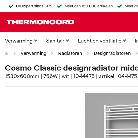
De expert sinds 1979
Meer dan 150.000 artikelen
Meer da
Verwarming
Sanitair
Lucht en ventilatie
I
Verwarming
Radiatoren
Designradiatoren
Cosmo Classic designradiator midd
1530x600mm | 756W | wit | 1044475 | artikel 1044475