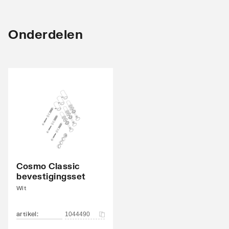
Met elektrisch element
Nee
Met bevestigingsmateriaal
Ja
Onderdelen
Cosmo Classic
bevestigingsset
Wit
artikel
:
1044490