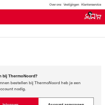
Over ons
Vestigingen
Klantenservice
 bij
ThermoNoord
?
nnen bestellen bij ThermoNoord heb je een
account nodig.
Inloggen
Account aanvragen