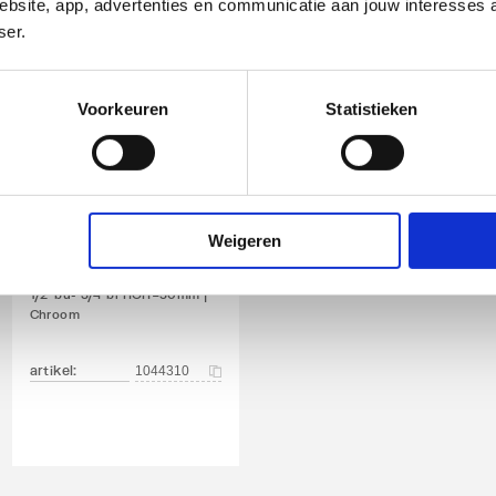
bsite, app, advertenties en communicatie aan jouw interesses 
ser.
Voorkeuren
Statistieken
nd
Cosmo design
onderblokset
Weigeren
universeel m.
thermostaatkop
1/2"bu- 3/4"bi HOH=50mm |
Chroom
artikel
:
1044310