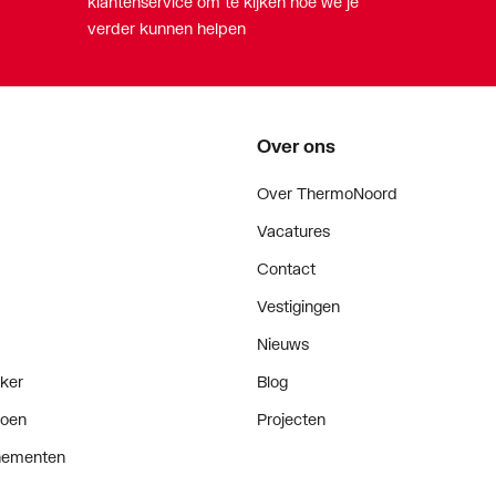
klantenservice om te kijken hoe we je
verder kunnen helpen
Over ons
Over ThermoNoord
Vacatures
Contact
Vestigingen
Nieuws
ker
Blog
doen
Projecten
enementen