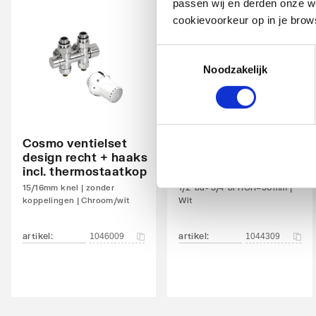
passen wij en derden onze we
Kleur
Wit
cookievoorkeur op in je brow
RAL-nummer
9016
Toestemmingsselectie
Met handdoekhouder
Nee
Noodzakelijk
Montagewijze
Op wa
Met zijbekleding
Nee
Cosmo design
Cosmo ventielset
onderblokset
Met bovenbekleding
design recht + haaks
universeel m.
Nee
incl. thermostaatkop
thermostaatkop
Zwenkbaar
Nee
15/16mm knel | zonder
1/2"bu- 3/4"bi HOH=50mm |
koppelingen | Chroom/wit
Wit
Aansluitcombi MO
Ja
middenonder/middenonder
artikel
:
artikel
:
1046009
1044309
Met thermostatisch ventiel geïntegreerd
Nee
Geschikt voor elektrisch element
Ja