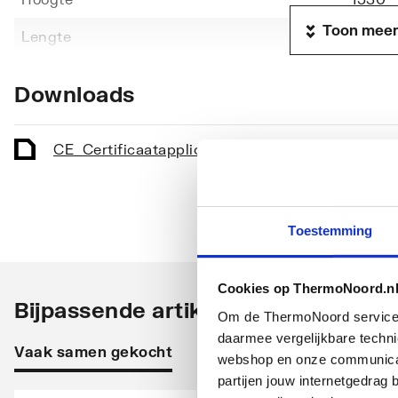
Toon meer
Lengte
600
Diepte
30
Downloads
Vorm stralingsbuis
Rond
Vorm collector
D-prof
CE_Certificaat
application/pdf
,
146 KB
Opstelling
Vertic
Stralingsbuis
Horizo
Toestemming
Uitvoering radiator
Recht
Cookies op ThermoNoord.n
Warmteafgifte EN 442 20°C - 75/65
706
Bijpassende artikelen
Om de ThermoNoord services v
Max. werkdruk
10
daarmee vergelijkbare techn
Vaak samen gekocht
Accessoires elektra
webshop en onze communicati
Waterinhoud
5.9
partijen jouw internetgedra