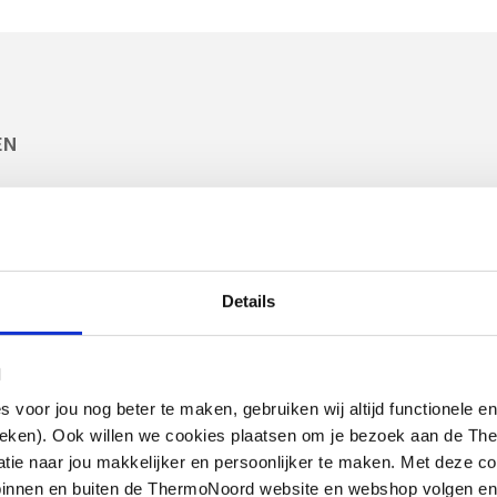
aal
ntaal
EN
Details
l
Cosmo
Cosmo
oor jou nog beter te maken, gebruiken wij altijd functionele en
thermostaatkop
thermostatische
ieken). Ook willen we cookies plaatsen om je bezoek aan de T
design m.
radiatorventiel
e naar jou makkelijker en persoonlijker te maken. Met deze co
ingebouwde voeler m.
instelbaar dubbel
g binnen en buiten de ThermoNoord website en webshop volgen e
energielabel A (TELL)
rechts
end