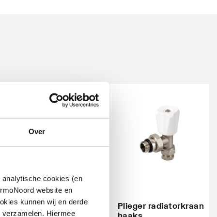
Over
Cosmo
 analytische cookies (en
thermostatische
hermoNoord website en
radiatorventiel
okies kunnen wij en derde
instelbaar dubbel
Plieger radiatorkraan
n verzamelen. Hiermee
links
haaks