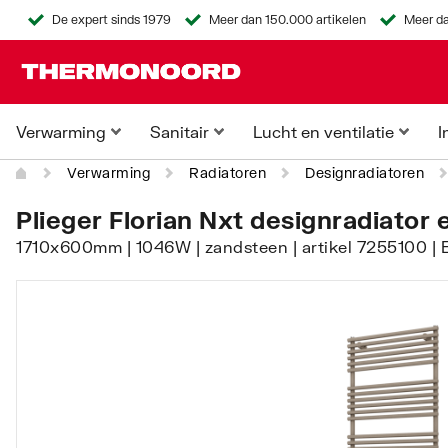
De expert sinds 1979
Meer dan 150.000 artikelen
Meer da
Verwarming
Sanitair
Lucht en ventilatie
I
Verwarming
Radiatoren
Designradiatoren
Plieger Florian Nxt designradiator 
1710x600mm | 1046W | zandsteen | artikel 7255100 |