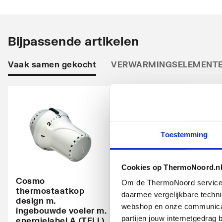
Opstelling
Vertic
Stralingsbuis
Horizo
Bijpassende artikelen
Uitvoering radiator
Recht
Vaak samen gekocht
VERWARMINGSELEMENT
Warmteafgifte EN 442 20°C - 55/45
536
Warmteafgifte EN 442 20°C - 75/65
1046
Warmteafgifte 20°C - 70/40
649
Toestemming
N-exponent
1.2476
Max. werkdruk
10
Cookies op ThermoNoord.n
Waterinhoud
8.2
Cosmo
Om de ThermoNoord services v
thermostaatkop
Cosmo
daarmee vergelijkbare techn
Kleur
design m.
thermostatische
Bruin
webshop en onze communicati
ingebouwde voeler m.
radiatorventiel
partijen jouw internetgedra
energielabel A (TELL)
instelbaar haaks
Glansgraad
Glanz