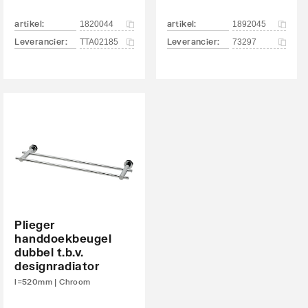
artikel
:
artikel
:
1820044
1892045
Leverancier
:
Leverancier
:
TTA02185
73297
Plieger
handdoekbeugel
dubbel t.b.v.
designradiator
l=520mm | Chroom