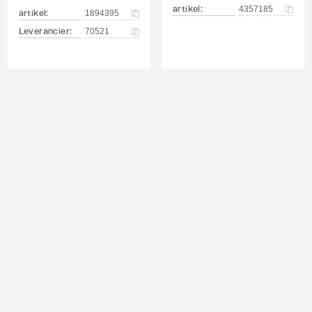
artikel
:
4357185
artikel
:
1894395
Leverancier
:
70521