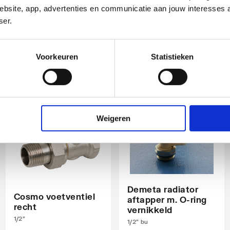
bsite, app, advertenties en communicatie aan jouw interesses 
M30x1.5 | Chroom
1/2"
t
ser.
artikel
:
artikel
:
1044411
1044487
Voorkeuren
Statistieken
nd
Weigeren
Demeta radiator
Cosmo voetventiel
aftapper m. O-ring
recht
vernikkeld
1/2"
1/2" bu