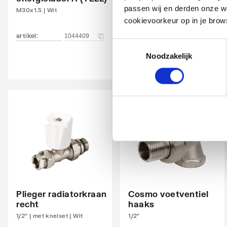
passen wij en derden onze we
M30x1.5 | Wit
1/2"
Oppervlaktebescherming
Gelak
cookievoorkeur op in je brow
artikel
:
artikel
:
1044409
1044413
Met handdoekhouder
Nee
Toestemmingsselectie
Noodzakelijk
Met spiegel
Nee
Montagewijze
Op wa
Met zijbekleding
Nee
Met bovenbekleding
Nee
Zwenkbaar
Nee
Aantal standaard aansluitingen
4
Aansluitcombi MO
Nee
Plieger radiatorkraan
Cosmo voetventiel
middenonder/middenonder
recht
haaks
1/2" | met knelset | Wit
1/2"
Draadmaat (inch)
1/2"