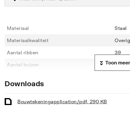
Materiaal
Staal
Materiaalkwaliteit
Overi
Aantal ribben
39
Toon meer
Aantal buizen
39
Hoogte
1710
Downloads
Lengte
600
Diepte
49
Bouwtekening
application/pdf
,
290 KB
Vorm stralingsbuis
Rond
Vorm collector
Rond