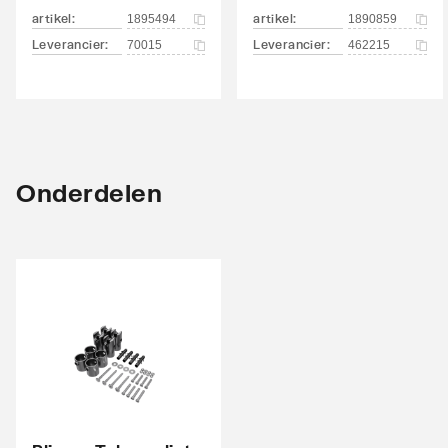
Met blindstoppen
Ja
artikel
:
artikel
:
1895494
1890859
Leverancier
:
Leverancier
:
70015
462215
Met bevestigingsmateriaal
Ja
Geschikt voor toepassing in warm tapwater
Ja
circuit
Onderdelen