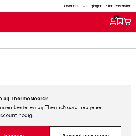
Over ons
Vestigingen
Klantenservice
 bij
ThermoNoord
?
nnen bestellen bij ThermoNoord heb je een
account nodig.
Inloggen
Account aanvragen