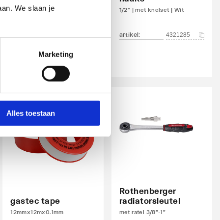
aan. We slaan je
1/2"
1/2" | met knelset | Wit
artikel
:
artikel
:
1044486
4321285
Marketing
Alles toestaan
Rothenberger
gastec tape
radiatorsleutel
12mmx12mx0.1mm
met ratel 3/8"-1"