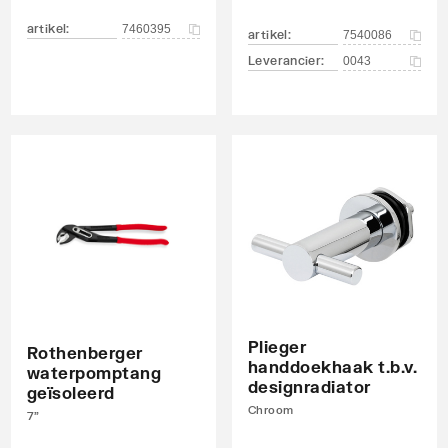
artikel
:
7460395
artikel
:
7540086
ndraad
Leverancier
:
0043
Plieger
Rothenberger
handdoekhaak t.b.v.
waterpomptang
designradiator
geïsoleerd
Chroom
7"