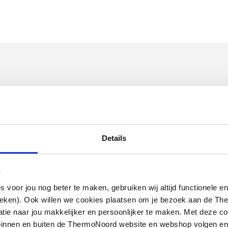
aal
ntaal
EN
Details
l
oor jou nog beter te maken, gebruiken wij altijd functionele en
ieken). Ook willen we cookies plaatsen om je bezoek aan de T
e naar jou makkelijker en persoonlijker te maken. Met deze co
Cosmo
Cosmo
thermostaatkop
thermostatische
g binnen en buiten de ThermoNoord website en webshop volgen e