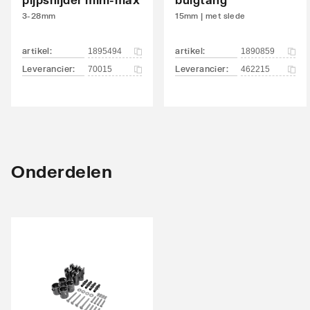
Met elektrisch element
Nee
3-28mm
15mm | met slede
Met blindstoppen
Ja
artikel
:
artikel
:
1895494
1890859
Met bevestigingsmateriaal
Ja
Leverancier
:
Leverancier
:
70015
462215
Geschikt voor toepassing in warm tapwater
Ja
circuit
Onderdelen