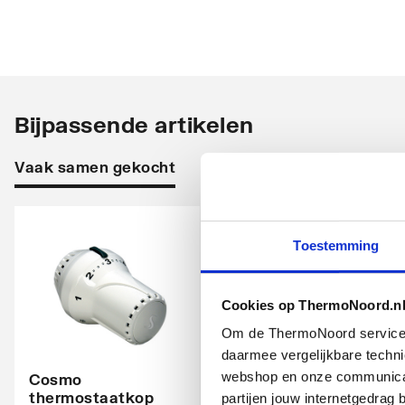
Opstelling
Vertic
Stralingsbuis
Horizo
Uitvoering radiator
Recht
Bijpassende artikelen
Warmteafgifte EN 442 20°C - 55/45
446
Vaak samen gekocht
VERWARMINGSELEMENT
Warmteafgifte EN 442 20°C - 75/65
881
Warmteafgifte 20°C - 70/40
540
Toestemming
N-exponent
1.2442
Max. werkdruk
10
Cookies op ThermoNoord.n
Waterinhoud
6.9
Om de ThermoNoord services v
daarmee vergelijkbare techn
Kleur
Zwart
webshop en onze communicati
Cosmo
thermostaatkop
Cosmo
partijen jouw internetgedra
RAL-nummer
9005