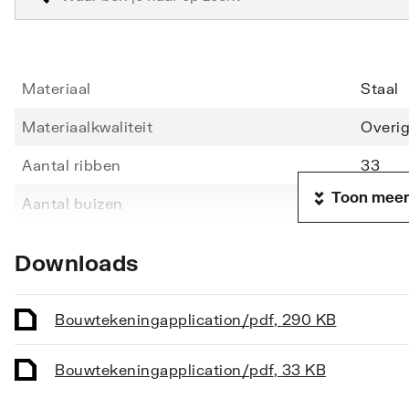
Materiaal
Staal
Materiaalkwaliteit
Overi
Aantal ribben
33
Toon meer
Aantal buizen
33
Hoogte
1406
Downloads
Lengte
600
Diepte
49
Bouwtekening
application/pdf
,
290 KB
Vorm stralingsbuis
Rond
Bouwtekening
application/pdf
,
33 KB
Vorm collector
Rond