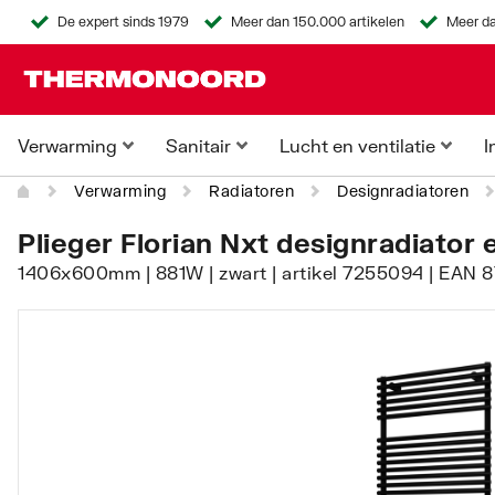
De expert sinds 1979
Meer dan 150.000 artikelen
Meer da
Verwarming
Sanitair
Lucht en ventilatie
I
Verwarming
Radiatoren
Designradiatoren
Plieger Florian Nxt designradiator 
1406x600mm | 881W | zwart | artikel 7255094 | EAN 