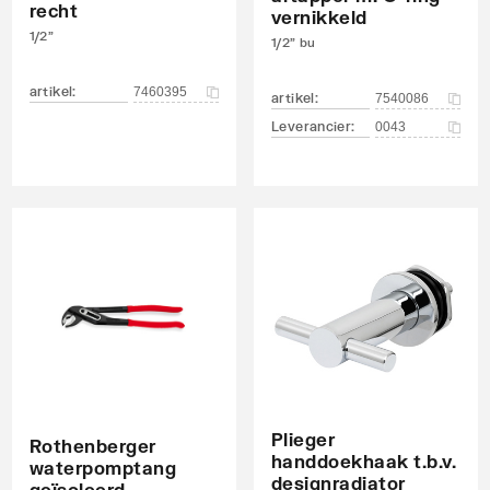
recht
vernikkeld
1/2"
1/2" bu
ndraad
artikel
:
7460395
artikel
:
7540086
Leverancier
:
0043
Plieger
Rothenberger
handdoekhaak t.b.v.
waterpomptang
designradiator
geïsoleerd