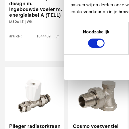
design m.
thermostatische
passen wij en derden onze we
ingebouwde voeler m.
radiatorventiel
Glansgraad
Glanz
cookievoorkeur op in je brow
energielabel A (TELL)
instelbaar haaks
M30x1.5 | Wit
1/2"
Oppervlaktebescherming
Gelak
Toestemmingsselectie
Noodzakelijk
Met handdoekhouder
Nee
artikel
:
artikel
:
1044409
1044413
Met spiegel
Nee
Montagewijze
Op wa
Met zijbekleding
Nee
Met bovenbekleding
Nee
Zwenkbaar
Nee
Aantal standaard aansluitingen
4
Aansluitcombi MO
Nee
Plieger radiatorkraan
Cosmo voetventiel
middenonder/middenonder