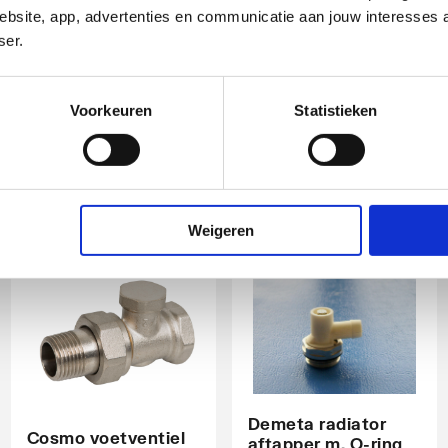
design m.
radiatorventiel
bsite, app, advertenties en communicatie aan jouw interesses 
ingebouwde voeler m.
instelbaar dubbel
end
ser.
energielabel A (TELL)
rechts
M30x1.5 | Chroom
1/2"
t
Voorkeuren
Statistieken
artikel
:
artikel
:
1044411
1044487
nd
Weigeren
Demeta radiator
Cosmo voetventiel
aftapper m. O-ring