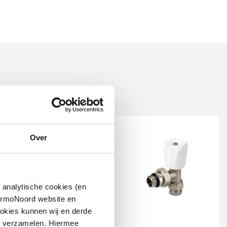
Over
 analytische cookies (en
hermoNoord website en
okies kunnen wij en derde
Cosmo
thermostatische
n verzamelen. Hiermee