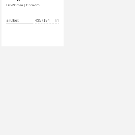
l=520mm | Chroom
artikel
:
4357184