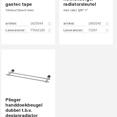
gastec tape
radiatorsleutel
12mmx12mx0.1mm
met ratel 3/8"-1"
artikel
:
artikel
:
1820044
1892045
Leverancier
:
Leverancier
:
TTA02185
73297
Plieger
handdoekbeugel
dubbel t.b.v.
designradiator