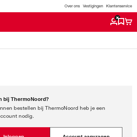
Over ons
Vestigingen
Klantenservice
 bij
ThermoNoord
?
nnen bestellen bij ThermoNoord heb je een
account nodig.
Inloggen
Account aanvragen