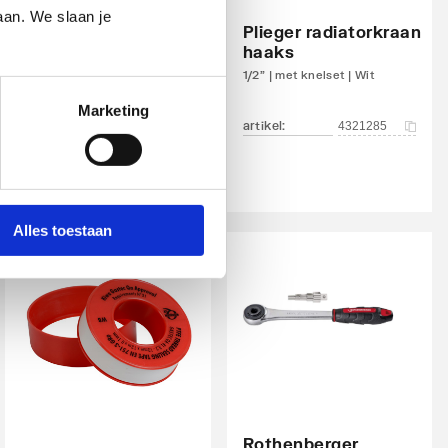
radiatorventiel
aan. We slaan je
instelbaar dubbel
Plieger radiatorkraan
links
haaks
1/2"
1/2" | met knelset | Wit
Marketing
artikel
:
artikel
:
1044486
4321285
Alles toestaan
Rothenberger