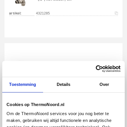
Met
Ja
bevestigingsmateriaal
artikel
:
4321285
Geschikt voor
Ja
toepassing in warm
tapwater circuit
Plieger radiatorkraan recht
1/2" | met knelset | Wit
artikel
:
4321290
Toestemming
Details
Over
Cookies op ThermoNoord.nl
Om de ThermoNoord services voor jou nog beter te
maken, gebruiken wij altijd functionele en analytische