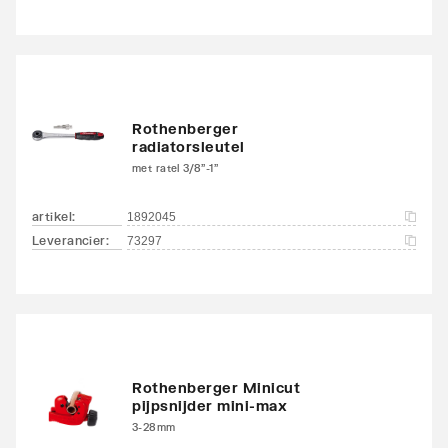
Rothenberger
radiatorsleutel
met ratel 3/8"-1"
artikel
:
1892045
Leverancier
:
73297
Rothenberger Minicut
pijpsnijder mini-max
3-28mm