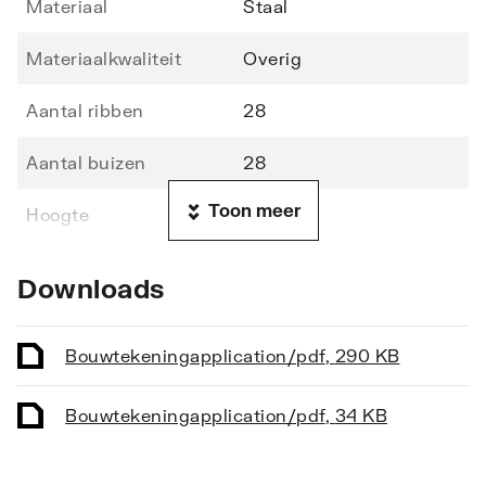
Materiaal
Staal
Materiaalkwaliteit
Overig
Aantal ribben
28
Aantal buizen
28
Toon meer
Hoogte
1210
Lengte
600
Downloads
Diepte
49
Bouwtekening
application/pdf
,
290 KB
Vorm stralingsbuis
Rond
Bouwtekening
application/pdf
,
34 KB
Vorm collector
Rond
Opstelling
Verticaal