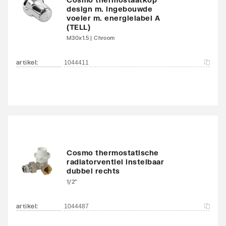
Zwenkbaar
Nee
design m. ingebouwde
voeler m. energielabel A
Aantal standaard
4
(TELL)
aansluitingen
M30x1.5 | Chroom
Aansluitcombi MO
artikel
:
Nee
1044411
middenonder/middenon
der
Draadmaat (inch)
1/2"
Draadaansluiting
Binnendraad
Cosmo thermostatische
Geschikt voor vochtige
Ja
radiatorventiel instelbaar
dubbel rechts
ruimte
1/2"
Met
Ja
artikel
:
1044487
ontluchtingsaansluiting