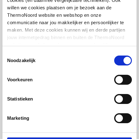
cookies (en daarmee vergelijkbare technieken). Ook
willen we cookies plaatsen om je bezoek aan de
Cosmo voetventiel haaks
ThermoNoord website en webshop en onze
1/2"
communicatie naar jou makkelijker en persoonlijker te
maken. Met deze cookies kunnen wij en derde partijen
artikel
:
7460385
jouw internetgedrag binnen en buiten de ThermoNoord
website en webshop volgen en verzamelen. Hiermee
passen wij en derden onze website, app, advertenties en
Toestemmingsselectie
communicatie aan jouw interesses aan. We slaan je
Noodzakelijk
cookievoorkeur op in je browser.
Voorkeuren
Cosmo voetventiel recht
1/2"
Statistieken
artikel
:
7460395
Marketing