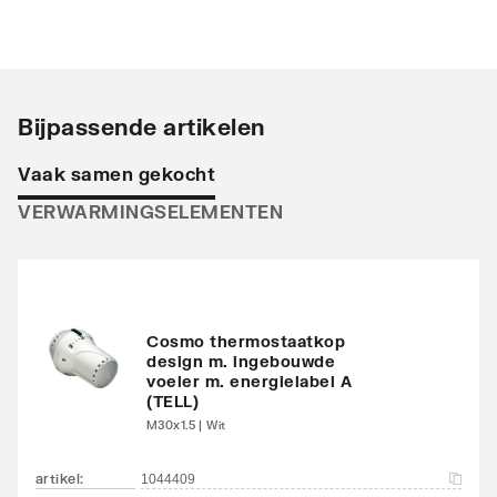
Stralingsbuis
Horizontaal
Uitvoering radiator
Recht
Bijpassende artikelen
Warmteafgifte EN 442
390
Vaak samen gekocht
20°C - 55/45
VERWARMINGSELEMENTEN
Warmteafgifte EN 442
750
20°C - 75/65
Warmteafgifte 20°C -
472
70/40
Cosmo thermostaatkop
design m. ingebouwde
voeler m. energielabel A
N-exponent
1.242
(TELL)
M30x1.5 | Wit
Max. werkdruk
10
artikel
:
1044409
Waterinhoud
5.9