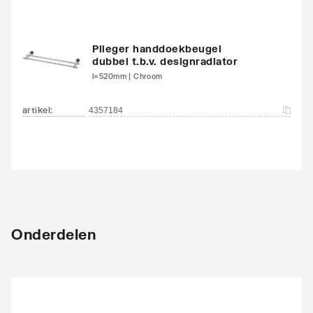
Plieger handdoekbeugel
dubbel t.b.v. designradiator
l=520mm | Chroom
artikel
:
4357184
Onderdelen