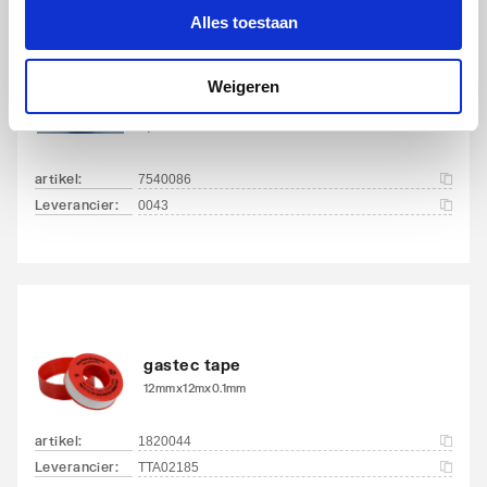
Alles toestaan
Demeta radiator aftapper
Weigeren
m. O-ring vernikkeld
1/2" bu
artikel
:
7540086
Leverancier
:
0043
gastec tape
12mmx12mx0.1mm
artikel
:
1820044
Leverancier
:
TTA02185