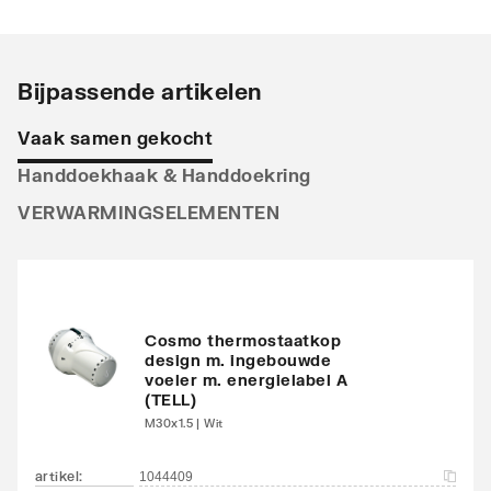
Stralingsbuis
Horizontaal
Uitvoering radiator
Recht
Bijpassende artikelen
Warmteafgifte EN 442
372
Vaak samen gekocht
20°C - 55/45
Handdoekhaak & Handdoekring
Warmteafgifte EN 442
759
VERWARMINGSELEMENTEN
20°C - 75/65
Warmteafgifte 20°C -
451
70/40
Cosmo thermostaatkop
N-exponent
1.2442
design m. ingebouwde
voeler m. energielabel A
(TELL)
Max. werkdruk
10
M30x1.5 | Wit
Waterinhoud
6
artikel
:
1044409