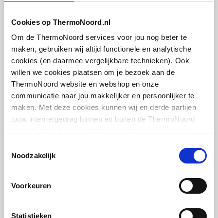
Met aftapmogelijkheid
Nee
Cookies op ThermoNoord.nl
(aansluiting)
Plieger designonderblok
Om de ThermoNoord services voor jou nog beter te
voor designradiatoren
maken, gebruiken wij altijd functionele en analytische
Met aftapper
recht en haaks
Nee
cookies (en daarmee vergelijkbare technieken). Ook
1/2"xM24 | Kvs = 0,49 m3/h | Chroom
willen we cookies plaatsen om je bezoek aan de
Met thermostatisch
Nee
ThermoNoord website en webshop en onze
artikel
:
ventiel geïntegreerd
3024107
communicatie naar jou makkelijker en persoonlijker te
maken. Met deze cookies kunnen wij en derde partijen
Met consoles
Ja
jouw internetgedrag binnen en buiten de ThermoNoord
website en webshop volgen en verzamelen. Hiermee
Met elektrisch element
Nee
passen wij en derden onze website, app, advertenties en
Toestemmingsselectie
communicatie aan jouw interesses aan. We slaan je
Noodzakelijk
Met blindstoppen
Ja
cookievoorkeur op in je browser.
IMI Heimeier Multilux 2-
Met
Ja
pijps onderblok haaks v.
Voorkeuren
radiator
bevestigingsmateriaal
1/2"bi-50mm
Statistieken
Geschikt voor
Ja