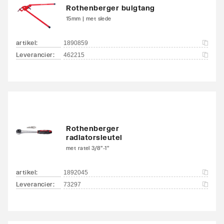
Rothenberger buigtang
15mm | met slede
artikel
:
1890859
Leverancier
:
462215
Rothenberger
radiatorsleutel
met ratel 3/8"-1"
artikel
:
1892045
Leverancier
:
73297