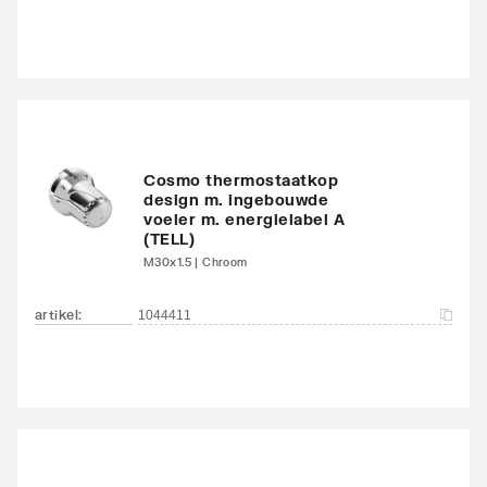
Kleur
Grijs
Glansgraad
Glanzend
Oppervlaktebeschermin
Gelakt
g
Cosmo thermostaatkop
design m. ingebouwde
Met handdoekhouder
Nee
voeler m. energielabel A
(TELL)
Met spiegel
Nee
M30x1.5 | Chroom
Montagewijze
Op wand
artikel
:
1044411
Met zijbekleding
Nee
Met bovenbekleding
Nee
Zwenkbaar
Nee