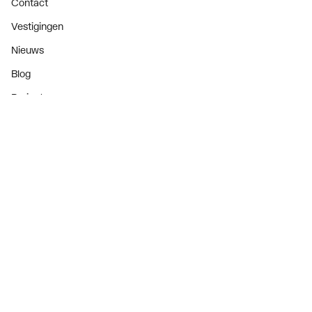
Contact
Vestigingen
Nieuws
Blog
Projecten
Nieuwsbrief
Als eerste op de hoogte van onze aanbiedingen en
nieuws
Nieuwsbrief