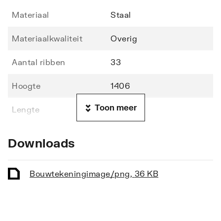
Materiaal
Staal
Materiaalkwaliteit
Overig
Aantal ribben
33
Hoogte
1406
Toon meer
Lengte
500
Diepte
49
Downloads
Vorm stralingsbuis
Rond
Bouwtekening
image/png
,
36 KB
Vorm collector
Rond
Opstelling
Verticaal