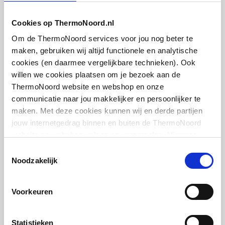
Met aftapper
Nee
Cookies op ThermoNoord.nl
Plieger designonderblok
Om de ThermoNoord services voor jou nog beter te
Met thermostatisch
Nee
voor designradiatoren
maken, gebruiken wij altijd functionele en analytische
ventiel geïntegreerd
recht en haaks
cookies (en daarmee vergelijkbare technieken). Ook
1/2"xM24 | Kvs = 0,49 m3/h | Chroom
willen we cookies plaatsen om je bezoek aan de
Met consoles
Ja
ThermoNoord website en webshop en onze
artikel
:
3024107
communicatie naar jou makkelijker en persoonlijker te
Met elektrisch element
Nee
maken. Met deze cookies kunnen wij en derde partijen
jouw internetgedrag binnen en buiten de ThermoNoord
Met blindstoppen
Ja
website en webshop volgen en verzamelen. Hiermee
passen wij en derden onze website, app, advertenties en
Toestemmingsselectie
Met
Ja
communicatie aan jouw interesses aan. We slaan je
Noodzakelijk
bevestigingsmateriaal
cookievoorkeur op in je browser.
IMI Heimeier Multilux 2-
Geschikt voor
Ja
pijps onderblok haaks v.
Voorkeuren
radiator
toepassing in warm
1/2"bi-50mm
tapwater circuit
Statistieken