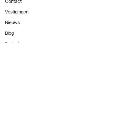
Contact
Vestigingen
Nieuws
Blog
Projecten
Nieuwsbrief
Als eerste op de hoogte van onze aanbiedingen en
nieuws
Nieuwsbrief