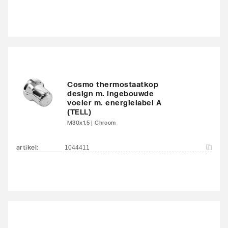
Kleur
Grijs
Glansgraad
Glanzend
Oppervlaktebeschermin
Gelakt
g
Cosmo thermostaatkop
design m. ingebouwde
Met handdoekhouder
Nee
voeler m. energielabel A
(TELL)
Met spiegel
Nee
M30x1.5 | Chroom
Montagewijze
Op wand
artikel
:
1044411
Met zijbekleding
Nee
Met bovenbekleding
Nee
Zwenkbaar
Nee