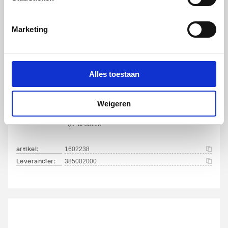
artikel
:
1602240
Leverancier
:
385102000
Marketing
Alles toestaan
IMI Heimeier Multilux 2-
Weigeren
pijps onderblok recht v.
radiator
1/2"bi-50mm
artikel
:
1602238
Leverancier
:
385002000