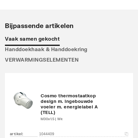
Stralingsbuis
Horizontaal
Uitvoering radiator
Recht
Bijpassende artikelen
Warmteafgifte EN 442
372
Vaak samen gekocht
20°C - 55/45
Handdoekhaak & Handdoekring
Warmteafgifte EN 442
759
VERWARMINGSELEMENTEN
20°C - 75/65
Warmteafgifte 20°C -
451
70/40
Cosmo thermostaatkop
N-exponent
1.2442
design m. ingebouwde
voeler m. energielabel A
(TELL)
Max. werkdruk
10
M30x1.5 | Wit
Waterinhoud
6
artikel
:
1044409