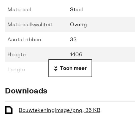
Materiaal
Staal
Materiaalkwaliteit
Overig
Aantal ribben
33
Hoogte
1406
Toon meer
Lengte
500
Diepte
49
Downloads
Vorm stralingsbuis
Rond
Bouwtekening
image/png
,
36 KB
Vorm collector
Rond
Opstelling
Verticaal