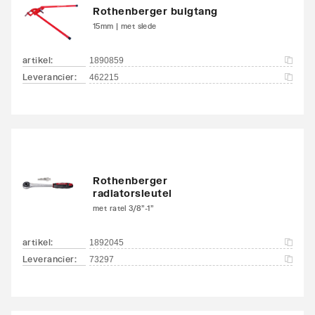
Rothenberger buigtang
15mm | met slede
artikel
:
1890859
Leverancier
:
462215
Rothenberger
radiatorsleutel
met ratel 3/8"-1"
artikel
:
1892045
Leverancier
:
73297