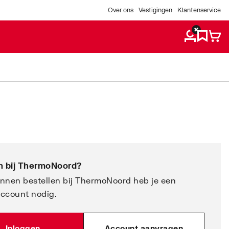
Over ons
Vestigingen
Klantenservice
 bij
ThermoNoord
?
nnen bestellen bij ThermoNoord heb je een
account nodig.
Inloggen
Account aanvragen