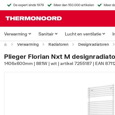
De expert sinds 1979
Meer dan 150.000 artikelen
Meer da
Verwarming
Sanitair
Lucht en ventilatie
I
Verwarming
Radiatoren
Designradiatoren
Plieger Florian Nxt M designradiat
1406x600mm | 881W | wit | artikel 7255187 | EAN 871