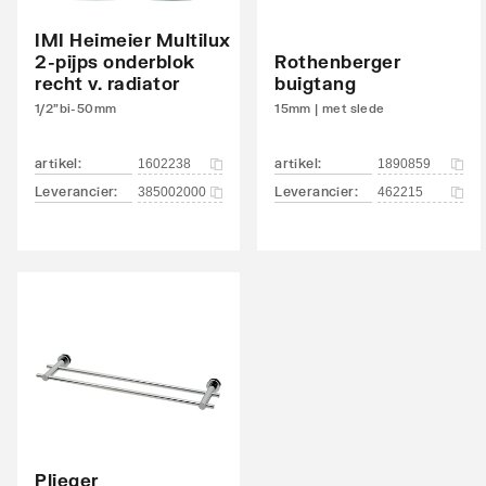
IMI Heimeier Multilux
Draadaansluiting
Binne
2-pijps onderblok
Rothenberger
recht v. radiator
buigtang
Geschikt voor vochtige ruimte
Ja
1/2"bi-50mm
15mm | met slede
Met ontluchtingsaansluiting
Ja
artikel
:
artikel
:
1602238
1890859
Met ontluchter
Nee
Leverancier
:
Leverancier
:
385002000
462215
Met aftapmogelijkheid (aansluiting)
Nee
Met aftapper
Nee
Met thermostatisch ventiel geïntegreerd
Nee
Met consoles
Ja
Met elektrisch element
Nee
Met blindstoppen
Ja
Plieger