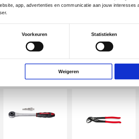
bsite, app, advertenties en communicatie aan jouw interesses 
t
ser.
Demeta radiator
aftapper m. O-ring
Voorkeuren
Statistieken
gastec tape
vernikkeld
12mmx12mx0.1mm
1/2" bu
nd
artikel
:
artikel
:
1820044
7540086
Leverancier
:
Leverancier
:
TTA02185
0043
Weigeren