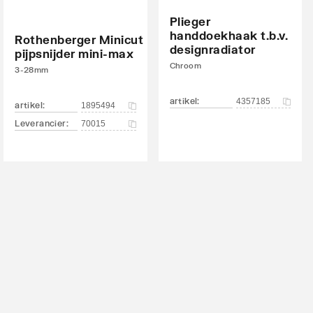
Plieger
handdoekhaak t.b.v.
Rothenberger Minicut
designradiator
pijpsnijder mini-max
Chroom
3-28mm
artikel
:
4357185
artikel
:
1895494
Leverancier
:
70015