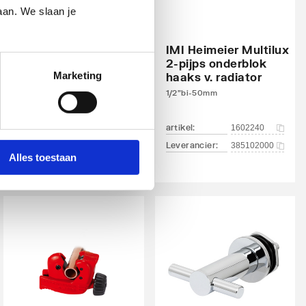
aan. We slaan je
Plieger
designonderblok voor
designradiatoren
IMI Heimeier Multilux
recht en haaks
2-pijps onderblok
Marketing
haaks v. radiator
1/2"xM24 | Kvs = 0,49 m3/h |
Chroom
1/2"bi-50mm
artikel
:
3024107
artikel
:
1602240
Leverancier
:
385102000
Alles toestaan