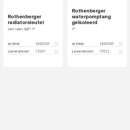
Rothenberger
ndraad
Rothenberger
waterpomptang
radiatorsleutel
geïsoleerd
met ratel 3/8"-1"
7"
artikel
:
artikel
:
1892045
1894395
Leverancier
:
Leverancier
:
73297
70521