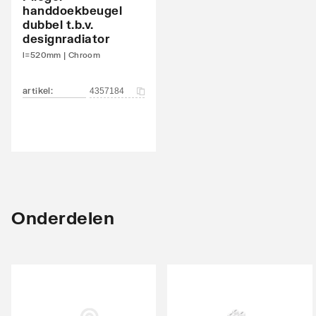
Met bevestigingsmateriaal
Ja
handdoekbeugel
dubbel t.b.v.
Geschikt voor toepassing in warm tapwater
Ja
designradiator
circuit
l=520mm | Chroom
artikel
:
4357184
Onderdelen