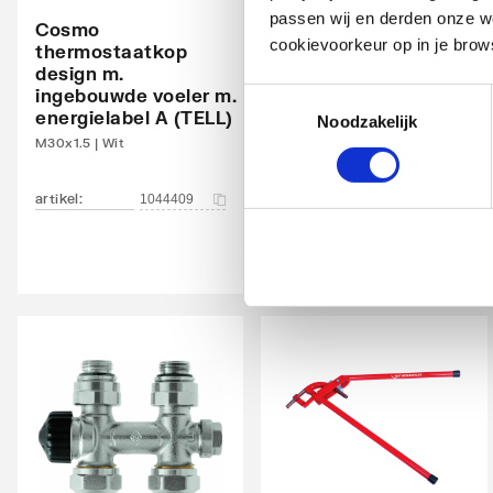
passen wij en derden onze we
Cosmo
Cosmo
Oppervlaktebescherming
Gelak
cookievoorkeur op in je brow
thermostaatkop
thermostaatkop
design m.
design m.
Met handdoekhouder
Nee
ingebouwde voeler m.
ingebouwde voeler m.
Toestemmingsselectie
energielabel A (TELL)
energielabel A (TELL)
Noodzakelijk
Met spiegel
Nee
M30x1.5 | Wit
M30x1.5 | Chroom
Montagewijze
Op wa
artikel
:
artikel
:
1044409
1044411
Met zijbekleding
Nee
Met bovenbekleding
Nee
Zwenkbaar
Nee
Aantal standaard aansluitingen
4
Aansluitcombi MO
Ja
middenonder/middenonder
Draadmaat (inch)
1/2"