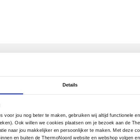
ntaal
RWARMINGSELEMENTEN
Details
l
oor jou nog beter te maken, gebruiken wij altijd functionele en
ieken). Ook willen we cookies plaatsen om je bezoek aan de T
e naar jou makkelijker en persoonlijker te maken. Met deze co
g binnen en buiten de ThermoNoord website en webshop volgen e
end