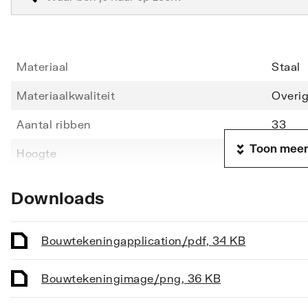
Materiaal
Staal
Materiaalkwaliteit
Overi
Aantal ribben
33
Toon meer
Hoogte
1406
Lengte
600
Downloads
Diepte
49
Vorm stralingsbuis
Rond
Bouwtekening
application/pdf
,
34 KB
Vorm collector
Rond
Bouwtekening
image/png
,
36 KB
Opstelling
Vertic