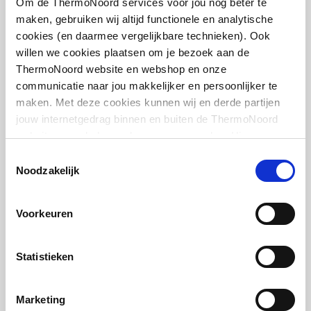
Om de ThermoNoord services voor jou nog beter te
Leverancier
:
385102000
tapwater circuit
maken, gebruiken wij altijd functionele en analytische
cookies (en daarmee vergelijkbare technieken). Ook
willen we cookies plaatsen om je bezoek aan de
ThermoNoord website en webshop en onze
communicatie naar jou makkelijker en persoonlijker te
maken. Met deze cookies kunnen wij en derde partijen
IMI Heimeier Multilux 2-
pijps onderblok recht v.
jouw internetgedrag binnen en buiten de ThermoNoord
radiator
website en webshop volgen en verzamelen. Hiermee
1/2"bi-50mm
passen wij en derden onze website, app, advertenties en
Toestemmingsselectie
communicatie aan jouw interesses aan. We slaan je
Noodzakelijk
artikel
:
1602238
cookievoorkeur op in je browser.
Leverancier
:
385002000
Voorkeuren
Statistieken
Rothenberger buigtang
Marketing