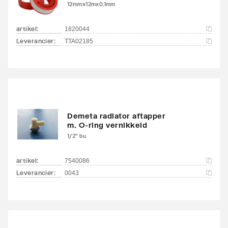
12mmx12mx0.1mm
Zwenkbaar
Nee
artikel
:
1820044
Aansluitcombi MO
Ja
Leverancier
:
TTA02185
middenonder/middenon
der
Draadmaat (inch)
1/2"
Draadaansluiting
Binnendraad
Demeta radiator aftapper
m. O-ring vernikkeld
Geschikt voor vochtige
Ja
1/2" bu
ruimte
artikel
:
7540086
Met
Leverancier
:
Ja
0043
ontluchtingsaansluiting
Met ontluchter
Nee