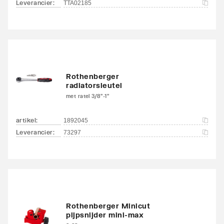
Leverancier
:
TTA02185
Rothenberger
radiatorsleutel
met ratel 3/8"-1"
artikel
:
1892045
Leverancier
:
73297
Rothenberger Minicut
pijpsnijder mini-max