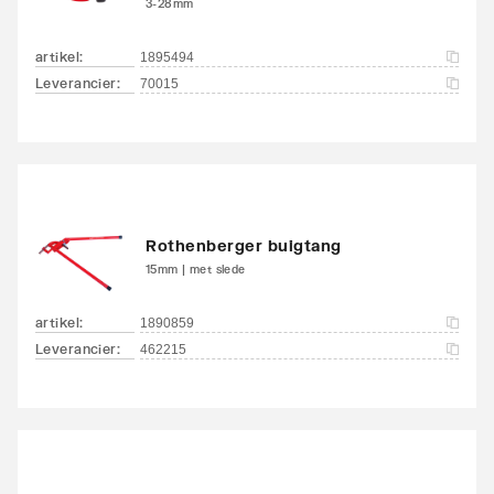
3-28mm
artikel
:
1895494
Leverancier
:
70015
Rothenberger buigtang
15mm | met slede
artikel
:
1890859
Leverancier
:
462215