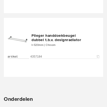
Plieger handdoekbeugel
dubbel t.b.v. designradiator
l=520mm | Chroom
artikel
:
4357184
Onderdelen