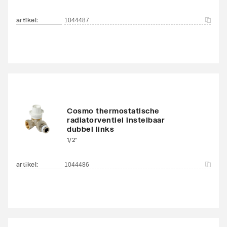
Met
Ja
ontluchtingsaansluiting
artikel
:
1044487
Met ontluchter
Nee
Met aftapmogelijkheid
Nee
(aansluiting)
Met aftapper
Nee
Cosmo thermostatische
radiatorventiel instelbaar
Met thermostatisch
Nee
dubbel links
ventiel geïntegreerd
1/2"
Met consoles
Ja
artikel
:
1044486
Geschikt voor elektrisch
Ja
element
Met elektrisch element
Nee