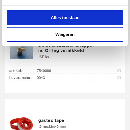
Alles toestaan
Weigeren
Demeta radiator aftapper
m. O-ring vernikkeld
1/2" bu
artikel
:
7540086
Leverancier
:
0043
gastec tape
12mmx12mx0.1mm