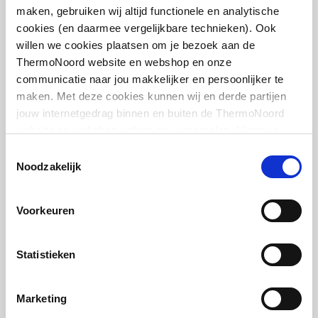
maken, gebruiken wij altijd functionele en analytische
cookies (en daarmee vergelijkbare technieken). Ook
willen we cookies plaatsen om je bezoek aan de
ThermoNoord website en webshop en onze
Cosmo voetventiel haaks
communicatie naar jou makkelijker en persoonlijker te
1/2"
maken. Met deze cookies kunnen wij en derde partijen
jouw internetgedrag binnen en buiten de ThermoNoord
artikel
:
7460385
website en webshop volgen en verzamelen. Hiermee
passen wij en derden onze website, app, advertenties en
Toestemmingsselectie
communicatie aan jouw interesses aan. We slaan je
Noodzakelijk
cookievoorkeur op in je browser.
Voorkeuren
Cosmo voetventiel recht
Statistieken
1/2"
Marketing
artikel
:
7460395