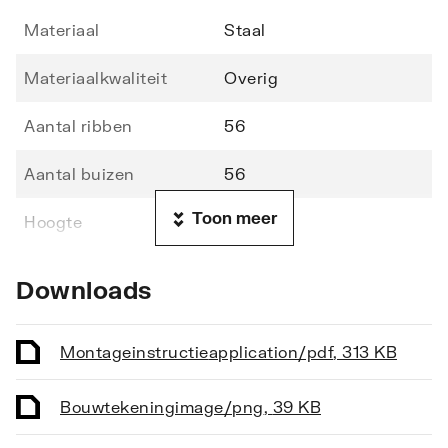
Materiaal
Staal
Materiaalkwaliteit
Overig
Aantal ribben
56
Aantal buizen
56
Toon meer
Hoogte
1216
Lengte
600
Downloads
Diepte
70
Montageinstructie
application/pdf
,
313 KB
Vorm stralingsbuis
Rond
Bouwtekening
image/png
,
39 KB
Vorm collector
Rond