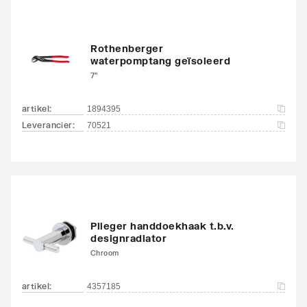
Rothenberger
waterpomptang geïsoleerd
7"
artikel
:
1894395
Leverancier
:
70521
Plieger handdoekhaak t.b.v.
designradiator
Chroom
artikel
:
4357185