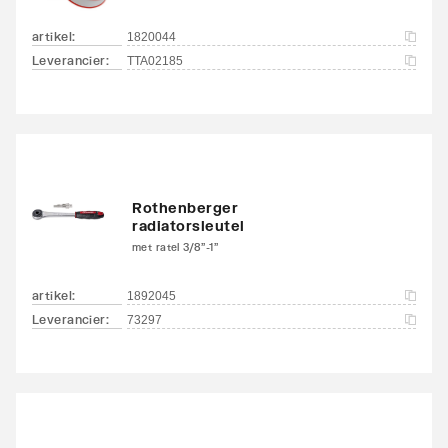
artikel
:
1820044
Leverancier
:
TTA02185
Rothenberger
radiatorsleutel
met ratel 3/8"-1"
artikel
:
1892045
Leverancier
:
73297