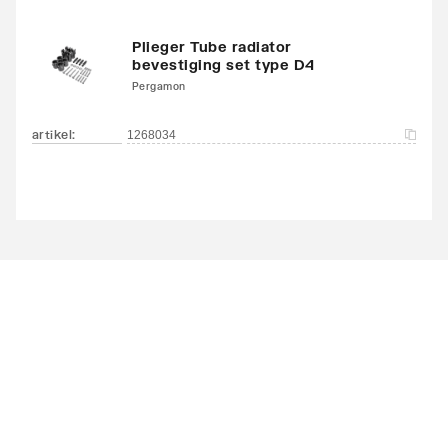
Plieger Tube radiator
bevestiging set type D4
Pergamon
artikel
:
1268034