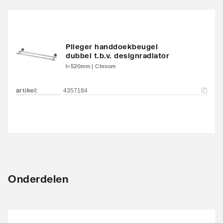
Plieger handdoekbeugel
dubbel t.b.v. designradiator
l=520mm | Chroom
artikel
:
4357184
Onderdelen