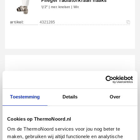
Plieger radiatorkraan haaks
1/2" | met knelset | Wit
Met blindstoppen
Ja
artikel
:
4321285
Met
Ja
bevestigingsmateriaal
Geschikt voor
Ja
toepassing in warm
tapwater circuit
Plieger radiatorkraan recht
1/2" | met knelset | Wit
Toestemming
Details
Over
artikel
:
4321290
Cookies op ThermoNoord.nl
Om de ThermoNoord services voor jou nog beter te
maken, gebruiken wij altijd functionele en analytische