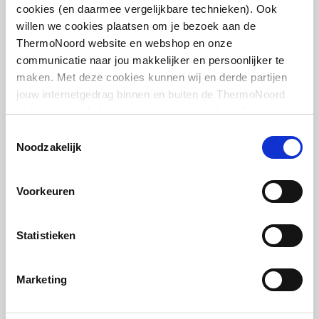
cookies (en daarmee vergelijkbare technieken). Ook
willen we cookies plaatsen om je bezoek aan de
Cosmo voetventiel haaks
ThermoNoord website en webshop en onze
1/2"
communicatie naar jou makkelijker en persoonlijker te
maken. Met deze cookies kunnen wij en derde partijen
artikel
:
7460385
jouw internetgedrag binnen en buiten de ThermoNoord
website en webshop volgen en verzamelen. Hiermee
passen wij en derden onze website, app, advertenties en
Toestemmingsselectie
communicatie aan jouw interesses aan. We slaan je
Noodzakelijk
cookievoorkeur op in je browser.
Voorkeuren
Cosmo voetventiel recht
1/2"
Statistieken
artikel
:
7460395
Marketing