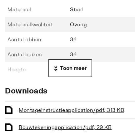
Materiaal
Staal
Materiaalkwaliteit
Overig
Aantal ribben
34
Aantal buizen
34
Toon meer
Hoogte
722
Lengte
500
Downloads
Diepte
70
Montageinstructie
application/pdf
,
313 KB
Vorm stralingsbuis
Rond
Bouwtekening
application/pdf
,
29 KB
Vorm collector
Rond