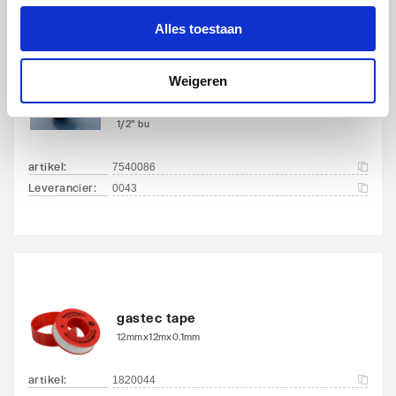
Alles toestaan
Weigeren
Demeta radiator aftapper
m. O-ring vernikkeld
1/2" bu
artikel
:
7540086
Leverancier
:
0043
gastec tape
12mmx12mx0.1mm
artikel
:
1820044