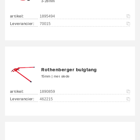
3-28mm
artikel
:
1895494
Leverancier
:
70015
Rothenberger buigtang
15mm | met slede
artikel
:
1890859
Leverancier
:
462215