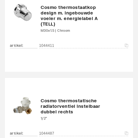
Cosmo thermostaatkop
Met bovenbekleding
Nee
design m. ingebouwde
voeler m. energielabel A
Zwenkbaar
Nee
(TELL)
M30x1.5 | Chroom
Aantal standaard
4
aansluitingen
artikel
:
1044411
Aansluitcombi MO
Nee
middenonder/middenon
der
Draadmaat (inch)
1/2"
Cosmo thermostatische
Draadaansluiting
Binnendraad
radiatorventiel instelbaar
dubbel rechts
1/2"
Geschikt voor vochtige
Ja
ruimte
artikel
:
1044487