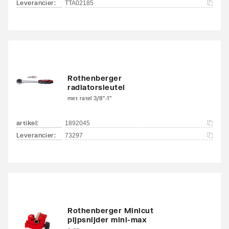
Leverancier
:
TTA02185
Rothenberger
radiatorsleutel
met ratel 3/8"-1"
artikel
:
1892045
Leverancier
:
73297
Rothenberger Minicut
pijpsnijder mini-max