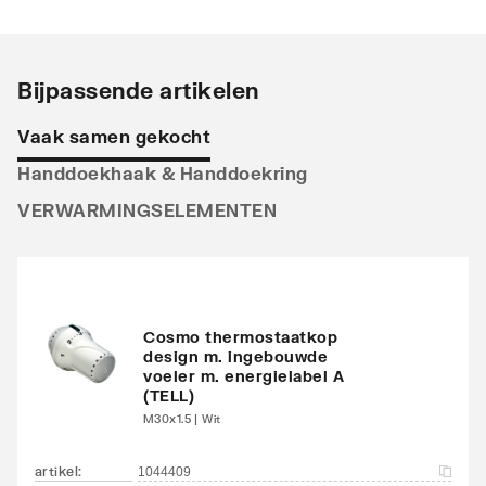
Stralingsbuis
Horizontaal
Uitvoering radiator
Recht
Bijpassende artikelen
Warmteafgifte EN 442
622
Vaak samen gekocht
20°C - 55/45
Handdoekhaak & Handdoekring
Warmteafgifte EN 442
1161
VERWARMINGSELEMENTEN
20°C - 75/65
Warmteafgifte 20°C -
754
70/40
Cosmo thermostaatkop
N-exponent
1.2465
design m. ingebouwde
voeler m. energielabel A
(TELL)
Max. werkdruk
10
M30x1.5 | Wit
Waterinhoud
12.6
artikel
:
1044409