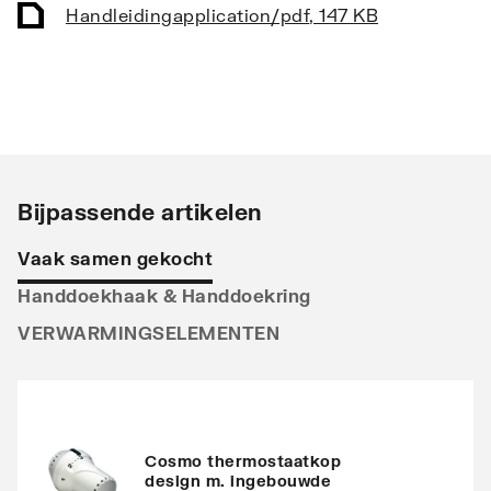
Stralingsbuis
Handleiding
application/pdf
Horizontaal
,
147 KB
Uitvoering radiator
Recht
Warmteafgifte EN 442
622
20°C - 55/45
Warmteafgifte EN 442
1161
Bijpassende artikelen
20°C - 75/65
Vaak samen gekocht
Warmteafgifte 20°C -
754
Handdoekhaak & Handdoekring
70/40
VERWARMINGSELEMENTEN
N-exponent
1.2465
Max. werkdruk
10
Waterinhoud
Cosmo thermostaatkop
12.6
design m. ingebouwde