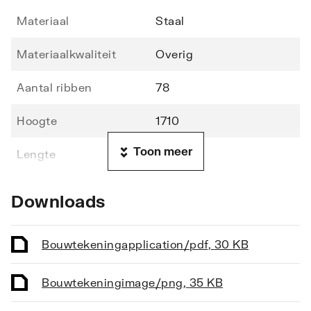
Materiaal
Staal
Materiaalkwaliteit
Overig
Aantal ribben
78
Hoogte
1710
Toon meer
Lengte
500
Diepte
70
Downloads
Vorm stralingsbuis
Rond
Bouwtekening
application/pdf
,
30 KB
Vorm collector
Rond
Bouwtekening
image/png
,
35 KB
Opstelling
Verticaal