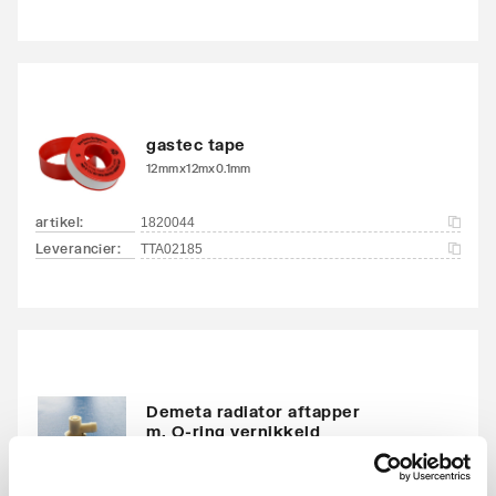
Zwenkbaar
Nee
Aantal standaard
4
aansluitingen
gastec tape
Aansluitcombi MO
Ja
12mmx12mx0.1mm
middenonder/middenon
der
artikel
:
1820044
Leverancier
:
TTA02185
Draadmaat (inch)
1/2"
Draadaansluiting
Binnendraad
Geschikt voor vochtige
Ja
ruimte
Demeta radiator aftapper
m. O-ring vernikkeld
Met
Ja
1/2" bu
ontluchtingsaansluiting