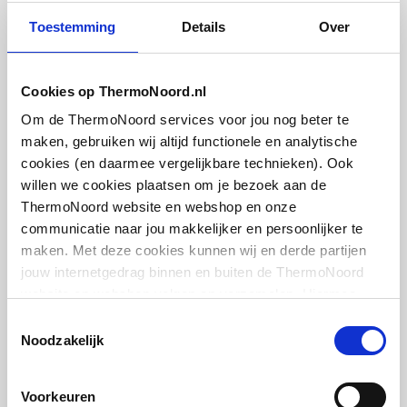
artikel
:
7540086
Toestemming
Details
Over
Met ontluchter
Leverancier
:
Nee
0043
Met aftapmogelijkheid
Nee
Cookies op ThermoNoord.nl
(aansluiting)
Om de ThermoNoord services voor jou nog beter te
maken, gebruiken wij altijd functionele en analytische
Met aftapper
Nee
cookies (en daarmee vergelijkbare technieken). Ook
Plieger designonderblok
voor designradiatoren
willen we cookies plaatsen om je bezoek aan de
Met thermostatisch
Nee
recht en haaks
ThermoNoord website en webshop en onze
ventiel geïntegreerd
1/2"xM24 | Kvs = 0,49 m3/h | Chroom
communicatie naar jou makkelijker en persoonlijker te
maken. Met deze cookies kunnen wij en derde partijen
Met consoles
Ja
artikel
:
3024107
jouw internetgedrag binnen en buiten de ThermoNoord
website en webshop volgen en verzamelen. Hiermee
Met elektrisch element
Nee
passen wij en derden onze website, app, advertenties en
Toestemmingsselectie
communicatie aan jouw interesses aan. We slaan je
Met blindstoppen
Ja
Noodzakelijk
cookievoorkeur op in je browser.
Met
Ja
Voorkeuren
bevestigingsmateriaal