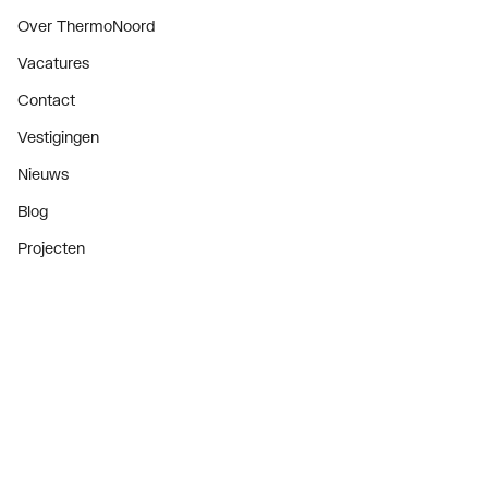
Over ThermoNoord
Vacatures
Contact
Vestigingen
Nieuws
Blog
Projecten
Nieuwsbrief
Als eerste op de hoogte van onze aanbiedingen en
nieuws
Nieuwsbrief