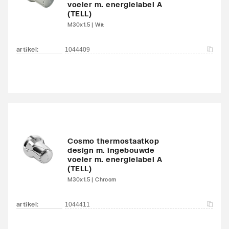
voeler m. energielabel A
Kleur
Wit
(TELL)
M30x1.5 | Wit
RAL-nummer
9016
artikel
:
1044409
Glansgraad
Glanzend
Oppervlaktebeschermin
Gelakt
g
Met handdoekhouder
Nee
Cosmo thermostaatkop
Met spiegel
Nee
design m. ingebouwde
voeler m. energielabel A
(TELL)
Montagewijze
Op wand
M30x1.5 | Chroom
Met zijbekleding
Nee
artikel
:
1044411
Met bovenbekleding
Nee