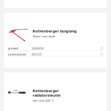
Rothenberger buigtang
15mm | met slede
artikel
:
1890859
Leverancier
:
462215
Rothenberger
radiatorsleutel
met ratel 3/8"-1"