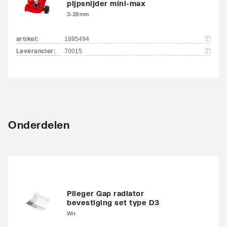
pijpsnijder mini-max
3-28mm
artikel
:
1895494
Leverancier
:
70015
Onderdelen
Plieger Gap radiator
bevestiging set type D3
Wit