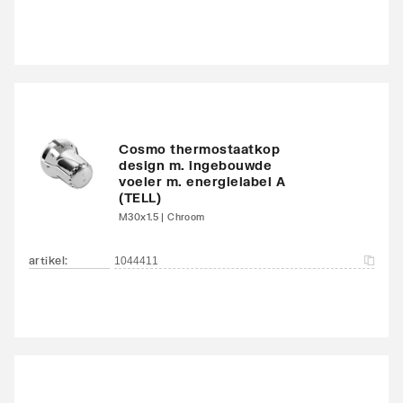
Kleur
Bruin
Glansgraad
Glanzend
Oppervlaktebeschermin
Gelakt
g
Cosmo thermostaatkop
design m. ingebouwde
Met handdoekhouder
Nee
voeler m. energielabel A
(TELL)
Met spiegel
Nee
M30x1.5 | Chroom
Montagewijze
Op wand
artikel
:
1044411
Met zijbekleding
Nee
Met bovenbekleding
Nee
Zwenkbaar
Nee