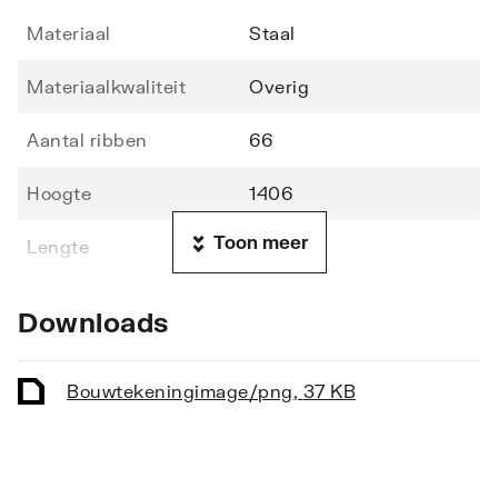
Materiaal
Staal
Materiaalkwaliteit
Overig
Aantal ribben
66
Hoogte
1406
Toon meer
Lengte
500
Diepte
70
Downloads
Vorm stralingsbuis
Rond
Bouwtekening
image/png
,
37 KB
Vorm collector
Rond
Opstelling
Verticaal