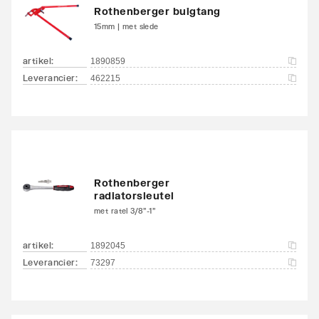
Rothenberger buigtang
15mm | met slede
artikel
:
1890859
Leverancier
:
462215
Rothenberger
radiatorsleutel
met ratel 3/8"-1"
artikel
:
1892045
Leverancier
:
73297