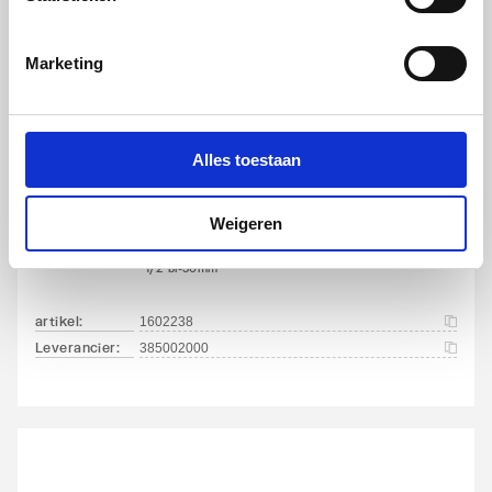
artikel
:
1602240
Leverancier
:
385102000
Marketing
Alles toestaan
IMI Heimeier Multilux 2-
Weigeren
pijps onderblok recht v.
radiator
1/2"bi-50mm
artikel
:
1602238
Leverancier
:
385002000