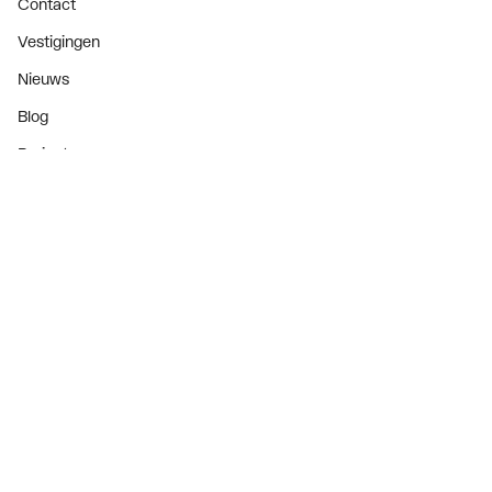
Contact
Vestigingen
Nieuws
Blog
Projecten
Nieuwsbrief
Als eerste op de hoogte van onze aanbiedingen en
nieuws
Nieuwsbrief