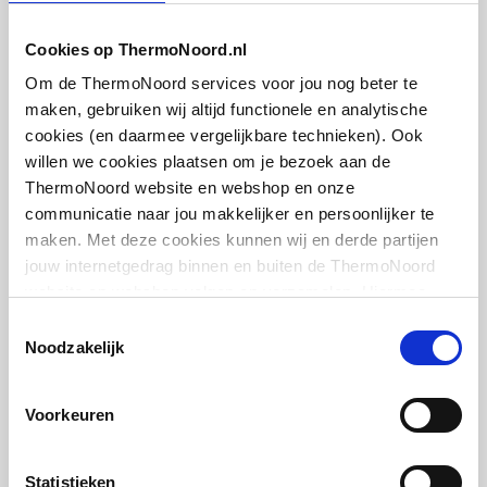
Met aftapper
Nee
Cookies op ThermoNoord.nl
Plieger designonderblok
Om de ThermoNoord services voor jou nog beter te
Met thermostatisch
Nee
voor designradiatoren
maken, gebruiken wij altijd functionele en analytische
ventiel geïntegreerd
recht en haaks
cookies (en daarmee vergelijkbare technieken). Ook
1/2"xM24 | Kvs = 0,49 m3/h | Chroom
willen we cookies plaatsen om je bezoek aan de
Met consoles
Ja
ThermoNoord website en webshop en onze
artikel
:
3024107
communicatie naar jou makkelijker en persoonlijker te
Met elektrisch element
Nee
maken. Met deze cookies kunnen wij en derde partijen
jouw internetgedrag binnen en buiten de ThermoNoord
Met blindstoppen
Ja
website en webshop volgen en verzamelen. Hiermee
passen wij en derden onze website, app, advertenties en
Toestemmingsselectie
Met
Ja
communicatie aan jouw interesses aan. We slaan je
Noodzakelijk
bevestigingsmateriaal
cookievoorkeur op in je browser.
IMI Heimeier Multilux 2-
Geschikt voor
Ja
pijps onderblok haaks v.
Voorkeuren
radiator
toepassing in warm
1/2"bi-50mm
tapwater circuit
Statistieken