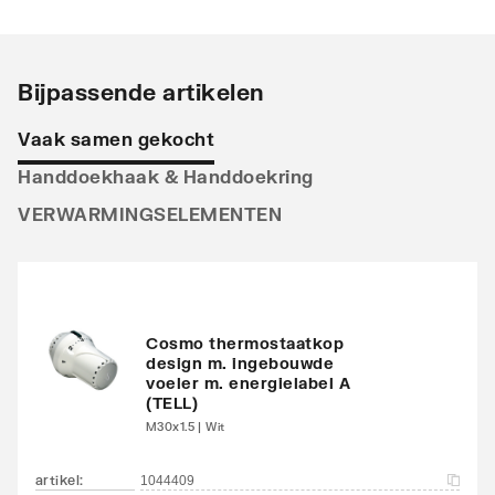
Stralingsbuis
Horizontaal
Uitvoering radiator
Recht
Bijpassende artikelen
Warmteafgifte EN 442
524
Vaak samen gekocht
20°C - 55/45
Handdoekhaak & Handdoekring
Warmteafgifte EN 442
980
VERWARMINGSELEMENTEN
20°C - 75/65
Warmteafgifte 20°C -
636
70/40
Cosmo thermostaatkop
N-exponent
1.2534
design m. ingebouwde
voeler m. energielabel A
(TELL)
Max. werkdruk
10
M30x1.5 | Wit
Waterinhoud
10.6
artikel
:
1044409