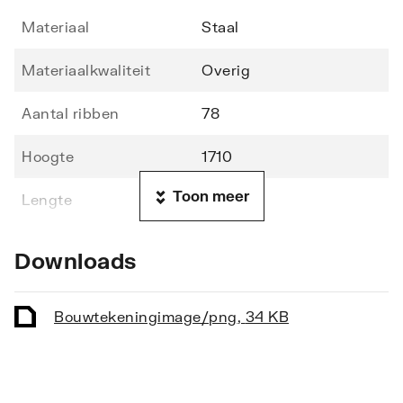
Materiaal
Staal
Materiaalkwaliteit
Overig
Aantal ribben
78
Hoogte
1710
Toon meer
Lengte
600
Diepte
70
Downloads
Vorm stralingsbuis
Rond
Bouwtekening
image/png
,
34 KB
Vorm collector
Rond
Opstelling
Verticaal