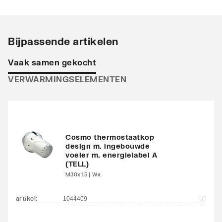
Stralingsbuis
Horizontaal
Uitvoering radiator
Recht
Bijpassende artikelen
Warmteafgifte EN 442
748
Vaak samen gekocht
20°C - 55/45
VERWARMINGSELEMENTEN
Warmteafgifte EN 442
1366
20°C - 75/65
Warmteafgifte 20°C -
906
70/40
Cosmo thermostaatkop
design m. ingebouwde
voeler m. energielabel A
N-exponent
1.2465
(TELL)
M30x1.5 | Wit
Max. werkdruk
10
artikel
:
1044409
Waterinhoud
14.8