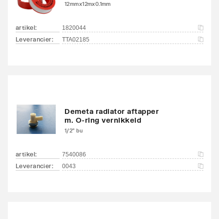
12mmx12mx0.1mm
Aansluitcombi MO
Ja
middenonder/middenon
artikel
:
1820044
der
Leverancier
:
TTA02185
Draadmaat (inch)
1/2"
Draadaansluiting
Binnendraad
Geschikt voor vochtige
Ja
Demeta radiator aftapper
ruimte
m. O-ring vernikkeld
1/2" bu
Met
Ja
ontluchtingsaansluiting
artikel
:
7540086
Leverancier
:
0043
Met ontluchter
Nee
Met aftapmogelijkheid
Nee
(aansluiting)