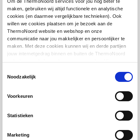
Om de ThermoNoord services voor jou nog beter te
Leverancier
:
385102000
maken, gebruiken wij altijd functionele en analytische
cookies (en daarmee vergelijkbare technieken). Ook
willen we cookies plaatsen om je bezoek aan de
ThermoNoord website en webshop en onze
communicatie naar jou makkelijker en persoonlijker te
maken. Met deze cookies kunnen wij en derde partijen
IMI Heimeier Multilux 2-
pijps onderblok recht v.
jouw internetgedrag binnen en buiten de ThermoNoord
radiator
website en webshop volgen en verzamelen. Hiermee
1/2"bi-50mm
passen wij en derden onze website, app, advertenties en
Toestemmingsselectie
communicatie aan jouw interesses aan. We slaan je
Noodzakelijk
artikel
:
1602238
cookievoorkeur op in je browser.
Leverancier
:
385002000
Voorkeuren
Statistieken
Rothenberger buigtang
Marketing