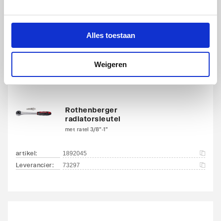
15mm | met slede
artikel
:
1890859
Alles toestaan
Leverancier
:
462215
Weigeren
Rothenberger
radiatorsleutel
met ratel 3/8"-1"
artikel
:
1892045
Leverancier
:
73297