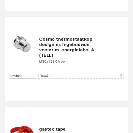
Kleur
Bruin
Glansgraad
Glanzend
Oppervlaktebeschermin
Gelakt
Cosmo thermostaatkop
g
design m. ingebouwde
voeler m. energielabel A
(TELL)
Met handdoekhouder
Nee
M30x1.5 | Chroom
Met spiegel
Nee
artikel
:
1044411
Montagewijze
Op wand
Met zijbekleding
Nee
Met bovenbekleding
Nee
Zwenkbaar
Nee
gastec tape