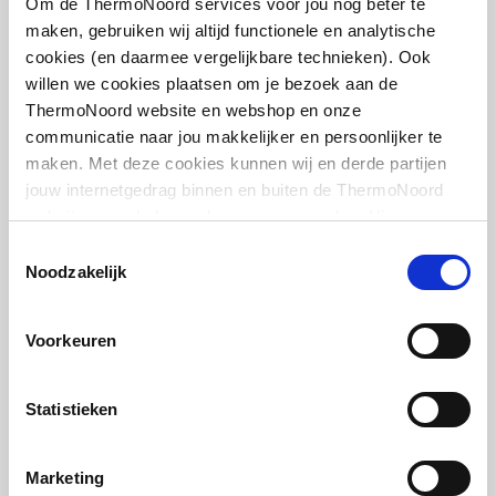
Om de ThermoNoord services voor jou nog beter te
Leverancier
:
385102000
maken, gebruiken wij altijd functionele en analytische
cookies (en daarmee vergelijkbare technieken). Ook
willen we cookies plaatsen om je bezoek aan de
ThermoNoord website en webshop en onze
communicatie naar jou makkelijker en persoonlijker te
maken. Met deze cookies kunnen wij en derde partijen
IMI Heimeier Multilux 2-
pijps onderblok recht v.
jouw internetgedrag binnen en buiten de ThermoNoord
radiator
website en webshop volgen en verzamelen. Hiermee
1/2"bi-50mm
passen wij en derden onze website, app, advertenties en
Toestemmingsselectie
communicatie aan jouw interesses aan. We slaan je
Noodzakelijk
artikel
:
1602238
cookievoorkeur op in je browser.
Leverancier
:
385002000
Voorkeuren
Statistieken
Rothenberger buigtang
Marketing