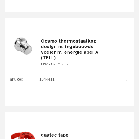
Kleur
Wit
Oppervlaktebeschermin
Gelakt
g
Cosmo thermostaatkop
Met handdoekhouder
Nee
design m. ingebouwde
voeler m. energielabel A
(TELL)
Met spiegel
Nee
M30x1.5 | Chroom
Montagewijze
Op wand
artikel
:
1044411
Met zijbekleding
Nee
Met bovenbekleding
Nee
Zwenkbaar
Nee
Aantal standaard
4
gastec tape