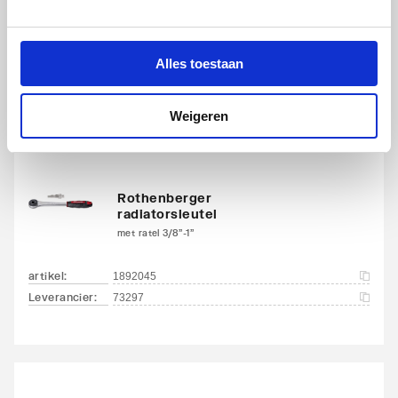
15mm | met slede
artikel
:
1890859
Alles toestaan
Leverancier
:
462215
Weigeren
Rothenberger
radiatorsleutel
met ratel 3/8"-1"
artikel
:
1892045
Leverancier
:
73297