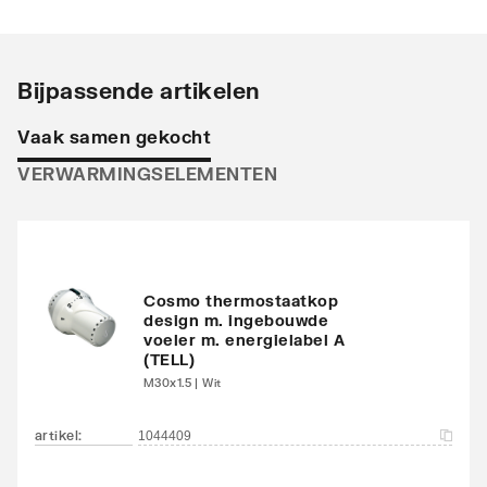
Stralingsbuis
Horizontaal
Uitvoering radiator
Recht
Bijpassende artikelen
Warmteafgifte EN 442
630
Vaak samen gekocht
20°C - 55/45
VERWARMINGSELEMENTEN
Warmteafgifte EN 442
1153
20°C - 75/65
Warmteafgifte 20°C -
764
70/40
Cosmo thermostaatkop
design m. ingebouwde
voeler m. energielabel A
N-exponent
1.2534
(TELL)
M30x1.5 | Wit
Max. werkdruk
10
artikel
:
1044409
Waterinhoud
12.5