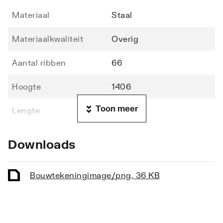
Materiaal
Staal
Materiaalkwaliteit
Overig
Aantal ribben
66
Hoogte
1406
Toon meer
Lengte
600
Diepte
70
Downloads
Vorm stralingsbuis
Rond
Bouwtekening
image/png
,
36 KB
Vorm collector
Rond
Opstelling
Verticaal