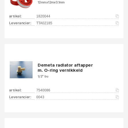
aansluitingen
12mmx12mx0.1mm
Aansluitcombi MO
Ja
artikel
:
1820044
middenonder/middenon
Leverancier
:
TTA02185
der
Draadmaat (inch)
1/2"
Draadaansluiting
Binnendraad
Demeta radiator aftapper
Geschikt voor vochtige
Ja
m. O-ring vernikkeld
ruimte
1/2" bu
Met
artikel
:
Ja
7540086
ontluchtingsaansluiting
Leverancier
:
0043
Met ontluchter
Nee
Met aftapmogelijkheid
Nee