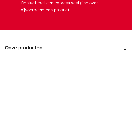
Contact met een express vestiging over
bijvoorbeeld een product
Onze producten
Acties
Merken
Lucht & ventilatie
Verwarming
Installatiemateriaal
Sanitair
Diensten