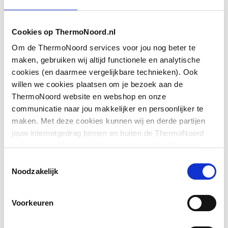
Cookies op ThermoNoord.nl
Om de ThermoNoord services voor jou nog beter te
maken, gebruiken wij altijd functionele en analytische
cookies (en daarmee vergelijkbare technieken). Ook
willen we cookies plaatsen om je bezoek aan de
ThermoNoord website en webshop en onze
communicatie naar jou makkelijker en persoonlijker te
maken. Met deze cookies kunnen wij en derde partijen
jouw internetgedrag binnen en buiten de ThermoNoord
website en webshop volgen en verzamelen. Hiermee
passen wij en derden onze website, app, advertenties en
Toestemmingsselectie
communicatie aan jouw interesses aan. We slaan je
Noodzakelijk
cookievoorkeur op in je browser.
Voorkeuren