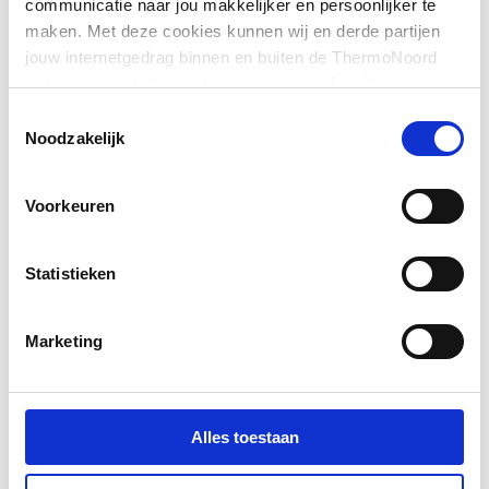
communicatie naar jou makkelijker en persoonlijker te
maken. Met deze cookies kunnen wij en derde partijen
Breedte
188
jouw internetgedrag binnen en buiten de ThermoNoord
website en webshop volgen en verzamelen. Hiermee
Hoogte
215
passen wij en derden onze website, app, advertenties en
Toestemmingsselectie
communicatie aan jouw interesses aan. We slaan je
Noodzakelijk
cookievoorkeur op in je browser.
Voorkeuren
Statistieken
Marketing
Alles toestaan