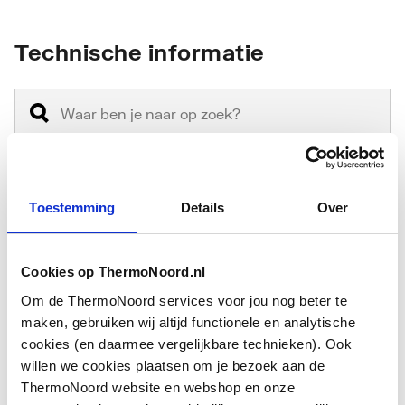
Technische informatie
Toestemming
Details
Over
Type
Isolatie
toebehoren/onderdelen
Cookies op ThermoNoord.nl
Toebehoren
Ja
Om de ThermoNoord services voor jou nog beter te
Onderdeel
Nee
maken, gebruiken wij altijd functionele en analytische
cookies (en daarmee vergelijkbare technieken). Ook
Materiaal
Kunststof
willen we cookies plaatsen om je bezoek aan de
Toon meer
ThermoNoord website en webshop en onze
Lengte
295