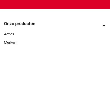
Onze producten
Acties
Merken
Lucht & ventilatie
Verwarming
Installatiemateriaal
Sanitair
Diensten
ThermoTokens