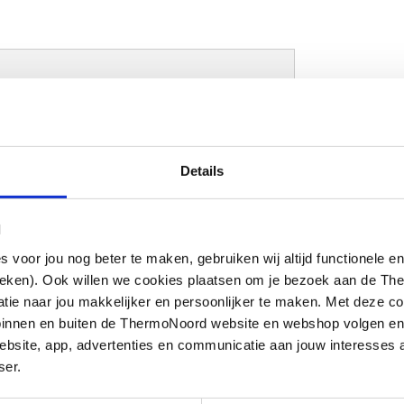
Details
l
oor jou nog beter te maken, gebruiken wij altijd functionele en
ieken). Ook willen we cookies plaatsen om je bezoek aan de T
e naar jou makkelijker en persoonlijker te maken. Met deze co
g
g binnen en buiten de ThermoNoord website en webshop volgen e
bsite, app, advertenties en communicatie aan jouw interesses 
tof vezelversterkt
ser.
opyleen (PP)