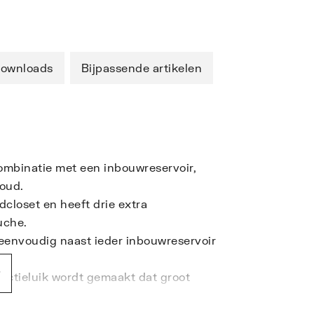
ownloads
Bijpassende artikelen
ombinatie met een inbouwreservoir,
oud.
closet en heeft drie extra
uche.
 eenvoudig naast ieder inbouwreservoir
pectieluik wordt gemaakt dat groot
 woning, eetcafé of schoonheidssalon.