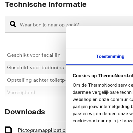
Technische informatie
Geschikt voor fecaliën
Ja
Toestemming
Geschikt voor buiteninstallatie
Nee
Cookies op ThermoNoord.n
Opstelling achter toiletpot
Ja
Om de ThermoNoord services v
Toon meer
Versnijdend
Ja
daarmee vergelijkbare techn
webshop en onze communicati
Materiaal pomphuis
Overi
partijen jouw internetgedra
Downloads
passen wij en derden onze we
Kwaliteitsklasse pomphuis
Kunsts
cookievoorkeur op in je brow
Materiaal waaier / pompwiel
Polypr
Pictogram
application/pdf
,
215 KB