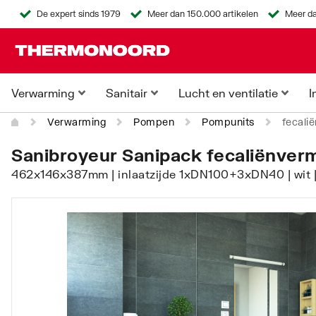
De expert sinds 1979
Meer dan 150.000 artikelen
Meer da
Verwarming
Sanitair
Lucht en ventilatie
I
Verwarming
Pompen
Pompunits
fecali
Sanibroyeur Sanipack fecaliënverm
462x146x387mm | inlaatzijde 1xDN100+3xDN40 | wit 