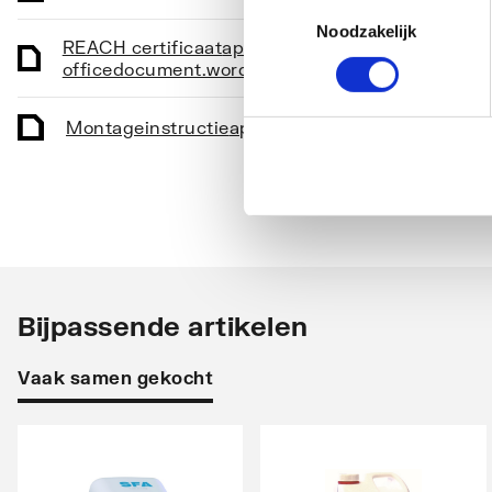
Toestemmingsselectie
Noodzakelijk
Kwaliteitsklasse materiaal waaier
PP-GF
REACH certificaat
application/vnd.openxmlforma
officedocument.wordprocessingml.document
,
12
Materiaal reservoir
Polypr
Kwaliteitsklasse reservoir
PP-H
Montageinstructie
application/pdf
,
2 MB
Reservoir-inhoud
9.8
Aantal pompen
1
Volumestroom (BEP)
3.3
Druk bij volumestroom (BEP)
55
Bijpassende artikelen
Max. debiet
5.7
Vaak samen gekocht
Max. opvoerhoogte
5
Elektrische aansluiting
Kabel