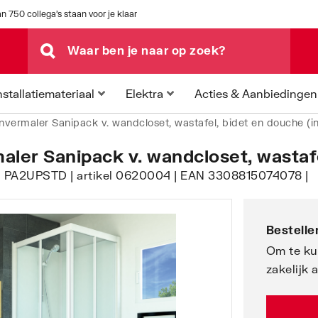
n 750 collega's staan voor je klaar
Acties & Aanbiedingen
nstallatiemateriaal
Elektra
ënvermaler Sanipack v. wandcloset, wastafel, bidet en douche (
aler Sanipack v. wandcloset, wastaf
| PA2UPSTD | artikel 0620004 | EAN 3308815074078 |
Bestellen
Om te ku
zakelijk 