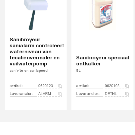
Nom. spanning
230
Aantal fasen
1
Frequentie
50 Hz
Nom. stroom
1.7
Sanibroyeur
sanialarm controleert
Opgenomen motorvermogen (P1)
waterniveau van
0.4
fecaliënvermaler en
Sanibroyeur speciaal
vuilwaterpomp
ontkalker
Afgegeven motorvermogen (P2)
0.3
sanivite en sanispeed
5L
Nom. bedrijfsmodus
S3
artikel
:
artikel
:
0620123
0620103
Isolatieklasse volgens IEC
F
Leverancier
:
Leverancier
:
ALARM
DETNL
Toerental
2800
Communicatie
Geen
Met communicatie-interface RS-485
Nee