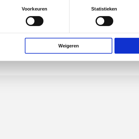
Voorkeuren
Statistieken
ts-
 KB
opyleen (PP)
Weigeren