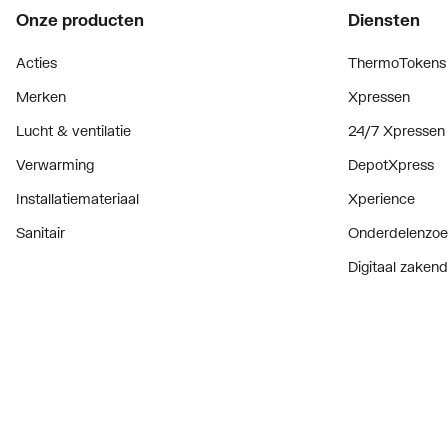
Met ontluchting
Ja
Onze producten
Diensten
Beschermingsgraad (IP)
IP44
Acties
ThermoTokens
Merken
Xpressen
Breedte
472
Lucht & ventilatie
24/7 Xpressen
Diepte
169
Verwarming
DepotXpress
Hoogte
363
Installatiemateriaal
Xperience
Met alarmfunctie
Nee
Sanitair
Onderdelenzoe
Alarmuitgang
Nee
Digitaal zaken
Bekijk alle ev
Explosieveilig
Nee
Prijswijzigingen