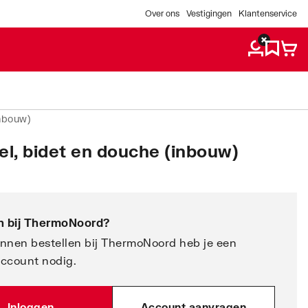
Over ons
Vestigingen
Klantenservice
inbouw)
el, bidet en douche (inbouw)
 bij
ThermoNoord
?
nnen bestellen bij ThermoNoord heb je een
account nodig.
Inloggen
Account aanvragen