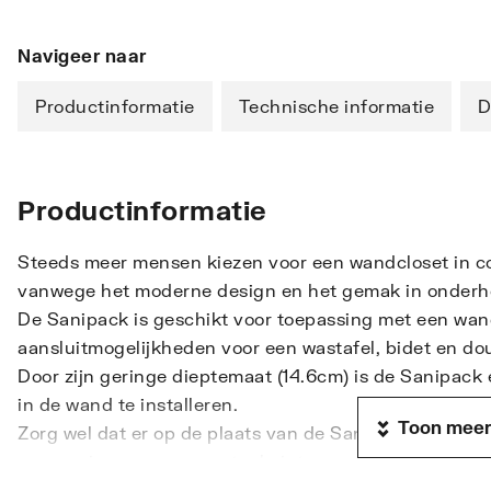
Navigeer naar
Productinformatie
Technische informatie
D
Productinformatie
Steeds meer mensen kiezen voor een wandcloset in c
vanwege het moderne design en het gemak in onderh
De Sanipack is geschikt voor toepassing met een wand
aansluitmogelijkheden voor een wastafel, bidet en do
Door zijn geringe dieptemaat (14.6cm) is de Sanipack
in de wand te installeren.
Toon meer
Zorg wel dat er op de plaats van de Sanipack een ins
genoeg is voor een eventuele interventie.
Voor een modern toilet op elke gewenste plaats in uw