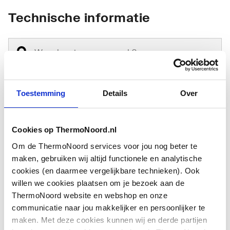
Technische informatie
Toestemming
Details
Over
Type
Overig
toebehoren/onderdelen
Cookies op ThermoNoord.nl
Toebehoren
Nee
Om de ThermoNoord services voor jou nog beter te
maken, gebruiken wij altijd functionele en analytische
Onderdeel
Ja
cookies (en daarmee vergelijkbare technieken). Ook
willen we cookies plaatsen om je bezoek aan de
ThermoNoord website en webshop en onze
communicatie naar jou makkelijker en persoonlijker te
maken. Met deze cookies kunnen wij en derde partijen