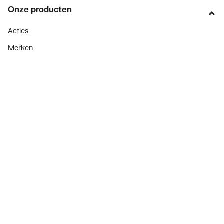
Onze producten
Acties
Merken
Lucht & ventilatie
Verwarming
Installatiemateriaal
Sanitair
Diensten
ThermoTokens
Xpressen
24/7 Xpressen
DepotXpress