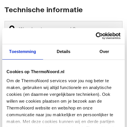
Technische informatie
Toestemming
Details
Over
Type
Overig
toebehoren/onderdelen
Cookies op ThermoNoord.nl
Toebehoren
Nee
Om de ThermoNoord services voor jou nog beter te
maken, gebruiken wij altijd functionele en analytische
Onderdeel
Ja
cookies (en daarmee vergelijkbare technieken). Ook
willen we cookies plaatsen om je bezoek aan de
ThermoNoord website en webshop en onze
communicatie naar jou makkelijker en persoonlijker te
maken. Met deze cookies kunnen wij en derde partijen