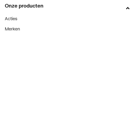
Onze producten
Acties
Merken
Lucht & ventilatie
Verwarming
Installatiemateriaal
Sanitair
Diensten
ThermoTokens
Xpressen
24/7 Xpressen
DepotXpress