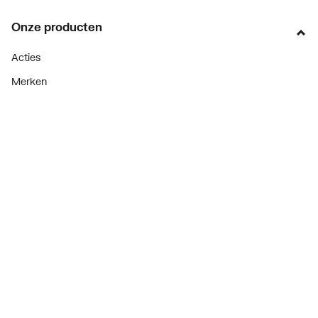
Onze producten
Acties
Merken
Lucht & ventilatie
Verwarming
Installatiemateriaal
Sanitair
Diensten
ThermoTokens
Xpressen
24/7 Xpressen