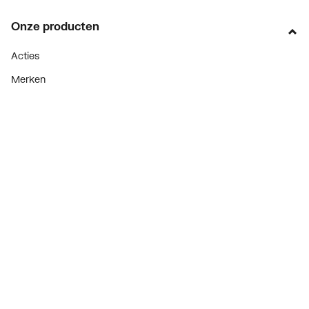
Onze producten
Acties
Merken
Lucht & ventilatie
Verwarming
Installatiemateriaal
Sanitair
Diensten
ThermoTokens
Xpressen
24/7 Xpressen