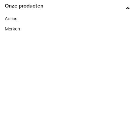
Onze producten
Acties
Merken
Lucht & ventilatie
Verwarming
Installatiemateriaal
Sanitair
Diensten
ThermoTokens
Xpressen
24/7 Xpressen
DepotXpress