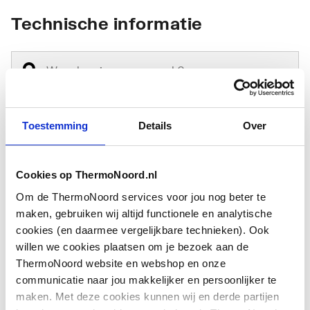
Technische informatie
Toestemming
Details
Over
Type
Overig
toebehoren/onderdelen
Cookies op ThermoNoord.nl
Toebehoren
Nee
Om de ThermoNoord services voor jou nog beter te
maken, gebruiken wij altijd functionele en analytische
Onderdeel
Ja
cookies (en daarmee vergelijkbare technieken). Ook
willen we cookies plaatsen om je bezoek aan de
ThermoNoord website en webshop en onze
communicatie naar jou makkelijker en persoonlijker te
maken. Met deze cookies kunnen wij en derde partijen