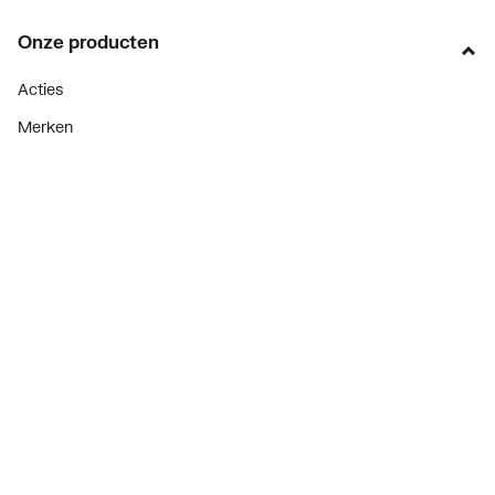
Onze producten
Acties
Merken
Lucht & ventilatie
Verwarming
Installatiemateriaal
Sanitair
Diensten
ThermoTokens
Xpressen
24/7 Xpressen