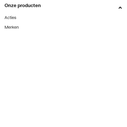
Onze producten
Acties
Merken
Lucht & ventilatie
Verwarming
Installatiemateriaal
Sanitair
Diensten
ThermoTokens
Xpressen
24/7 Xpressen
DepotXpress