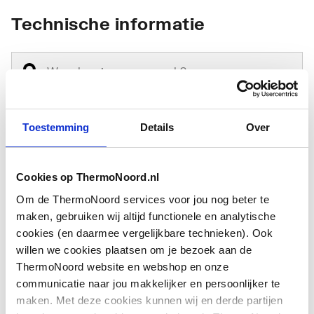
Technische informatie
Toestemming
Details
Over
Type
Overig
toebehoren/onderdelen
Cookies op ThermoNoord.nl
Toebehoren
Nee
Om de ThermoNoord services voor jou nog beter te
maken, gebruiken wij altijd functionele en analytische
Onderdeel
Ja
cookies (en daarmee vergelijkbare technieken). Ook
willen we cookies plaatsen om je bezoek aan de
ThermoNoord website en webshop en onze
communicatie naar jou makkelijker en persoonlijker te
maken. Met deze cookies kunnen wij en derde partijen