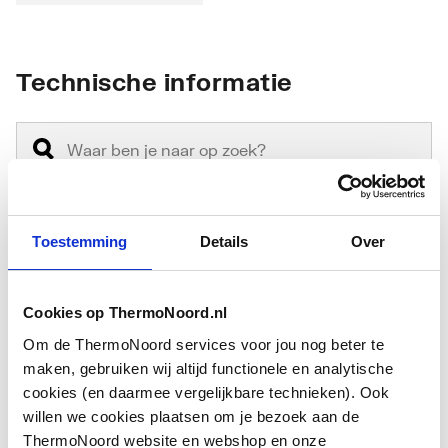
Technische informatie
Toestemming
Details
Over
Einddruk
6
Voor tapwater
Nee
Cookies op ThermoNoord.nl
Om de ThermoNoord services voor jou nog beter te
Inhoud
800
maken, gebruiken wij altijd functionele en analytische
cookies (en daarmee vergelijkbare technieken). Ook
Voordruk
0
willen we cookies plaatsen om je bezoek aan de
ThermoNoord website en webshop en onze
Toon meer
Mediumtemperatuur
70