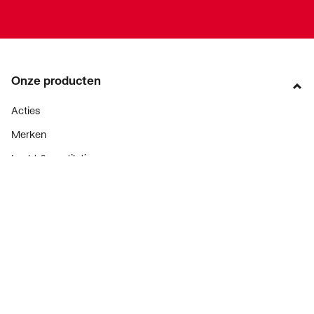
Onze producten
Acties
Merken
Lucht & ventilatie
Verwarming
Installatiemateriaal
Sanitair
Diensten
ThermoTokens