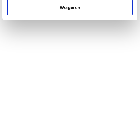
aansluiting
Weigeren
Uitwendige
33.4
buisdiameter expansie-
aansluiting
Aansluiting
Buitendraad conisch
BSPT-R (ISO 7-1 / EN
10226-1)
Druktrap klasse flens
Overig
Kleur
Blauw
Diameter
740
Hoogte
2160