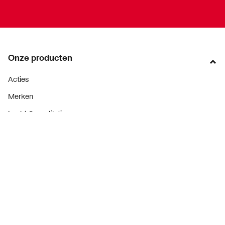
Onze producten
Acties
Merken
Lucht & ventilatie
Verwarming
Installatiemateriaal
Sanitair
Diensten
ThermoTokens