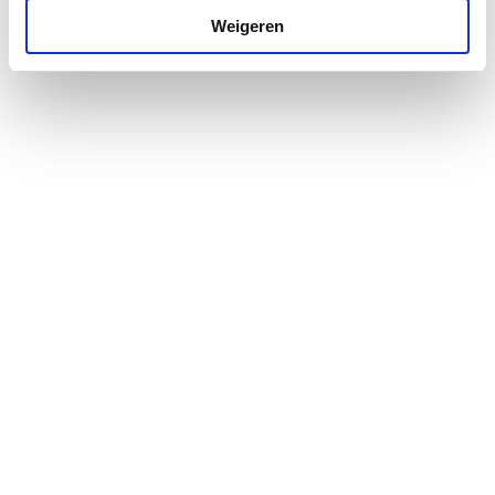
aansluiting
Weigeren
Uitwendige
33.4
buisdiameter expansie-
aansluiting
Aansluiting
Buitendraad conisch
BSPT-R (ISO 7-1 / EN
10226-1)
Druktrap klasse flens
Overig
Kleur
Blauw
Diameter
740
Hoogte
1660