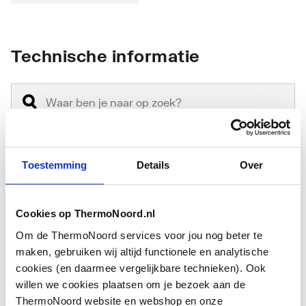
Technische informatie
Toestemming
Details
Over
Einddruk
6
Voor tapwater
Nee
Cookies op ThermoNoord.nl
Om de ThermoNoord services voor jou nog beter te
Inhoud
600
maken, gebruiken wij altijd functionele en analytische
cookies (en daarmee vergelijkbare technieken). Ook
Voordruk
0
willen we cookies plaatsen om je bezoek aan de
ThermoNoord website en webshop en onze
Toon meer
Mediumtemperatuur
70