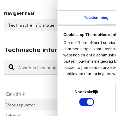
Navigeer naar
Toestemming
Technische informatie
Cookies op ThermoNoord.n
Om de ThermoNoord services v
Technische informatie
daarmee vergelijkbare techn
webshop en onze communicati
partijen jouw internetgedra
passen wij en derden onze we
cookievoorkeur op in je brow
Toestemmingsselectie
Noodzakelijk
Einddruk
6
Voor tapwater
Nee
Inhoud
400