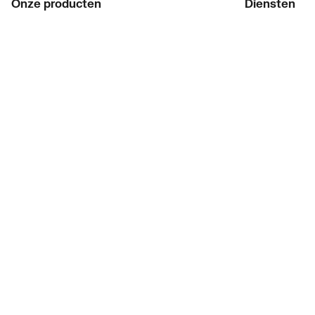
Onze producten
Diensten
Acties
ThermoTokens
Merken
Xpressen
Lucht & ventilatie
24/7 Xpressen
Verwarming
DepotXpress
Installatiemateriaal
Xperience
Sanitair
Onderdelenzoe
Digitaal zaken
Bekijk alle ev
Prijswijzigingen