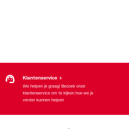
draad conisch BSPT-R (ISO 7-1 / EN
1)
g
Klantenservice
We helpen je graag! Bezoek onze
klantenservice om te kijken hoe we je
verder kunnen helpen