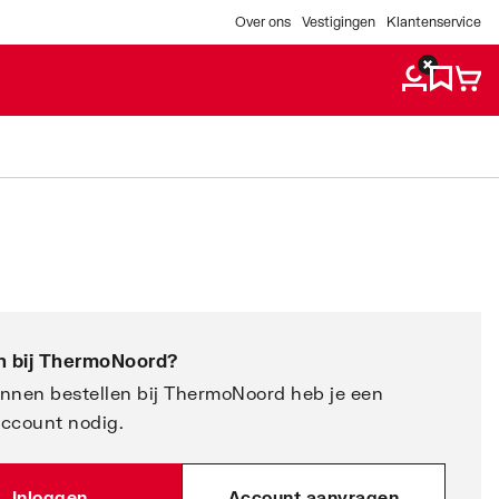
Over ons
Vestigingen
Klantenservice
 bij
ThermoNoord
?
nnen bestellen bij ThermoNoord heb je een
account nodig.
Inloggen
Account aanvragen