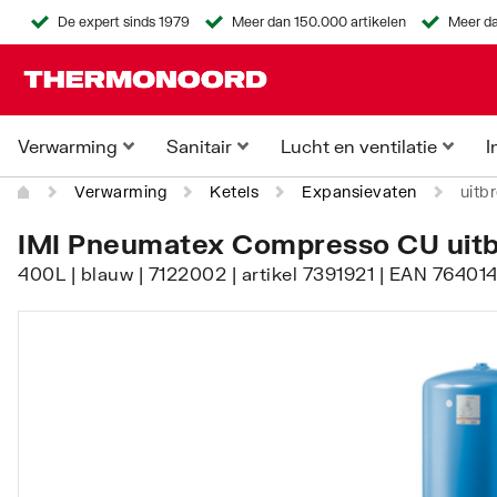
De expert sinds 1979
Meer dan 150.000 artikelen
Meer da
Verwarming
Sanitair
Lucht en ventilatie
I
Verwarming
Ketels
Expansievaten
uitb
IMI Pneumatex Compresso CU uitb
400L | blauw | 7122002 | artikel 7391921 | EAN 7640