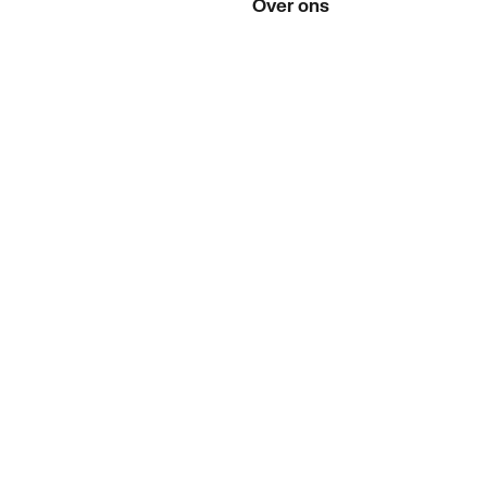
Over ons
Over ThermoNoord
Vacatures
Contact
Vestigingen
Nieuws
ker
Blog
doen
Projecten
enementen