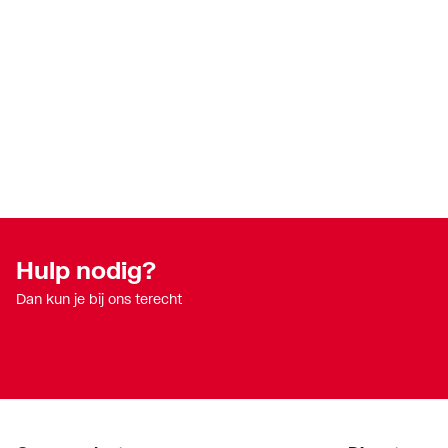
Aansluiting
Buiten
10226-
Druktrap klasse flens
Overi
Kleur
Blauw
Diameter
620
Hoogte
1555
Hulp nodig?
Dan kun je bij ons terecht