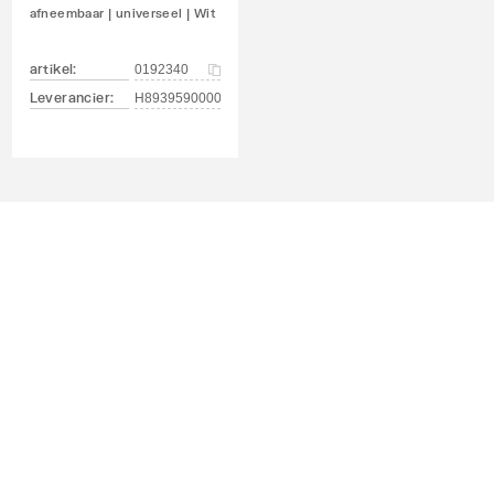
afneembaar | universeel | Wit
artikel
:
0192340
Leverancier
:
1
H8939590000001