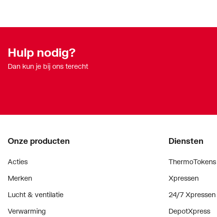
Hulp nodig?
Dan kun je bij ons terecht
Onze producten
Diensten
Acties
ThermoTokens
Merken
Xpressen
Lucht & ventilatie
24/7 Xpressen
Verwarming
DepotXpress