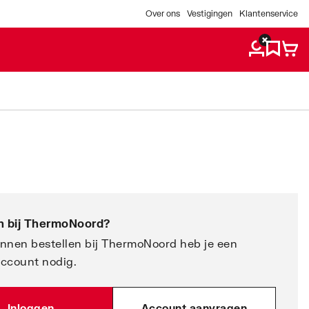
Over ons
Vestigingen
Klantenservice
 bij
ThermoNoord
?
nnen bestellen bij ThermoNoord heb je een
account nodig.
Inloggen
Account aanvragen