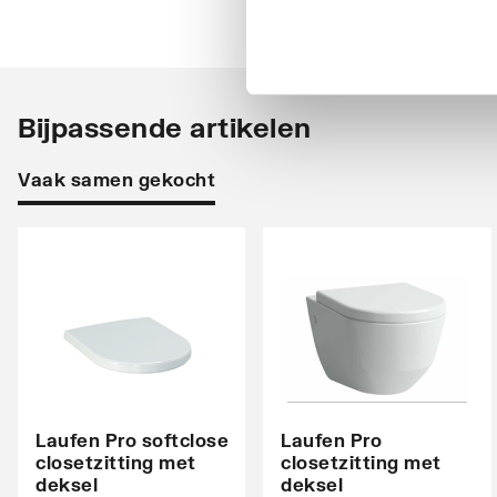
Powerflush
Nee
Plaats uitlaat
MO (M
Bijpassende artikelen
Diepte
360
Breedte
530
Vaak samen gekocht
Hoogte
340
Hartmaat bevestiging wandcloset
180
Met aardingsvoorziening
Nee
Laufen Pro softclose
Laufen Pro
closetzitting met
closetzitting met
deksel
deksel