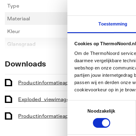
Type
Wand
Materiaal
Keram
Toestemming
Kleur
Wit
Toon meer
Cookies op ThermoNoord.n
Glansgraad
Glanz
Om de ThermoNoord services v
Spoelvorm
Diep
daarmee vergelijkbare techn
Downloads
webshop en onze communicati
Vuilafstotend
Ja
partijen jouw internetgedra
Zonder spoelrand
Ja
Productinformatie
application/pdf
,
174 KB
passen wij en derden onze we
cookievoorkeur op in je brow
Verhoogd toilet
Nee
Exploded_view
image/jpeg
,
26 KB
Toestemmingsselectie
Kindertoilet
Nee
Noodzakelijk
Productinformatie
application/pdf
,
174 KB
Met bevestigingsmateriaal
Nee
Met stankafzuiging
Nee