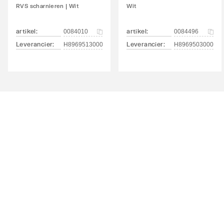
RVS scharnieren | Wit
Wit
artikel
:
artikel
:
0084010
0084496
Leverancier
:
Leverancier
:
H8969513000001
H896950300000