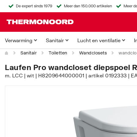
De expert sinds 1979
Meer dan 150.000 artikelen
Meer da
Verwarming
Sanitair
Lucht en ventilatie
I
Sanitair
Toiletten
Wandclosets
wandclo
Laufen Pro wandcloset diepspoel 
m. LCC | wit | H8209644000001 | artikel 0192333 | 