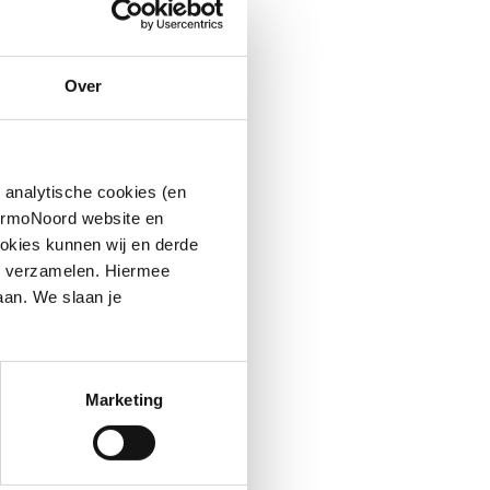
Over
 analytische cookies (en
hermoNoord website en
okies kunnen wij en derde
n verzamelen. Hiermee
aan. We slaan je
Marketing