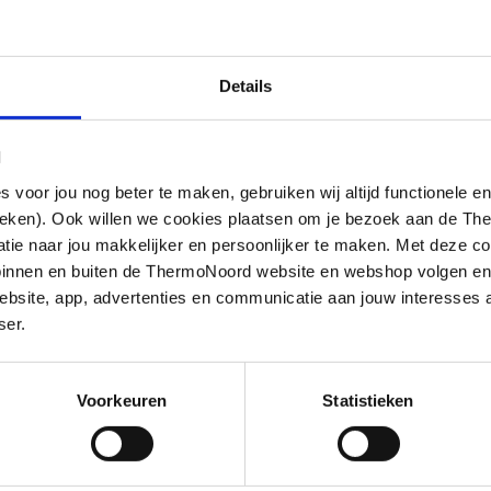
iek
Details
l
end
oor jou nog beter te maken, gebruiken wij altijd functionele en
ieken). Ook willen we cookies plaatsen om je bezoek aan de T
e naar jou makkelijker en persoonlijker te maken. Met deze co
g binnen en buiten de ThermoNoord website en webshop volgen e
bsite, app, advertenties en communicatie aan jouw interesses 
ser.
Voorkeuren
Statistieken