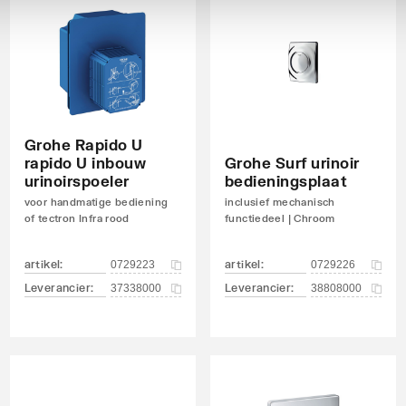
Grohe Rapido U
rapido U inbouw
Grohe Surf urinoir
urinoirspoeler
bedieningsplaat
voor handmatige bediening
inclusief mechanisch
of tectron Infra rood
functiedeel | Chroom
artikel
:
artikel
:
0729223
0729226
Leverancier
:
Leverancier
:
37338000
38808000