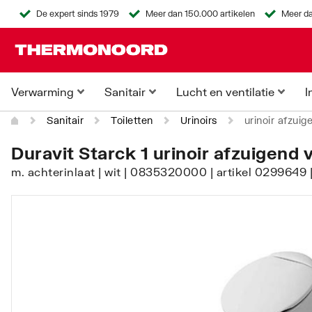
De expert sinds 1979
Meer dan 150.000 artikelen
Meer da
Verwarming
Sanitair
Lucht en ventilatie
I
Sanitair
Toiletten
Urinoirs
urinoir afzui
Duravit Starck 1 urinoir afzuigend 
m. achterinlaat | wit | 0835320000 | artikel 029964