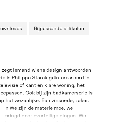
ownloads
Bijpassende artikelen
t zegt iemand wiens design antwoorden
ie is Philippe Starck geïnteresseerd in
televisie of kant en klare woning, het
 toepassen. Ook bij zijn badkamerserie is
p het wezenlijke. Een zinsnede, zeker.
esign.We zijn de materie moe, we
e omringd door overtollige dingen. We
hij niet nodig heeft is Styling, wat hij
oor het essentiële. Hij herkent de dingen.