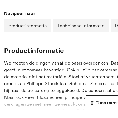
Navigeer naar
Productinformatie
Technische informatie
D
Productinformatie
We moeten de dingen vanaf de basis overdenken. Da
geeft, niet zomaar bevestigd. Ook bij zijn badkamerser
de materie, niet het materiële. Stoel of vruchtenpers, 
credo van Philippe Starck laat zich op al zijn creaties
hij naar de oorsprong teruggekeerd. De concentratie o
Maar ook - een filosofie, een principe van leven en d
Toon meer
verdragen ze niet meer, ze verstikt ons. Overal zijn w
moeten terugkeren naar de basis (Philippe Starck). Wat 
weglaat is verspilling. Philippe Starck heeft een oog v