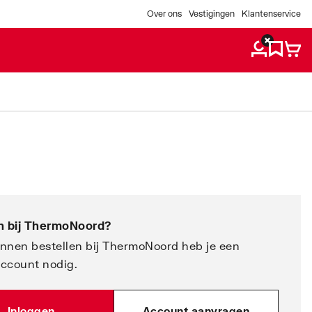
Over ons
Vestigingen
Klantenservice
 bij
ThermoNoord
?
nnen bestellen bij ThermoNoord heb je een
account nodig.
Inloggen
Account aanvragen