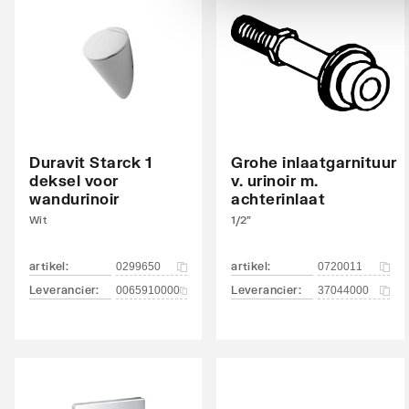
Montagewijze modelgebonden
Ja
Geïntegreerde sifon
Nee
Hoogte
520
Breedte
320
Diepte
285
Duravit Starck 1
Grohe inlaatgarnituur
deksel voor
v. urinoir m.
wandurinoir
achterinlaat
Wit
1/2"
artikel
:
artikel
:
0299650
0720011
Leverancier
:
Leverancier
:
0065910000
37044000