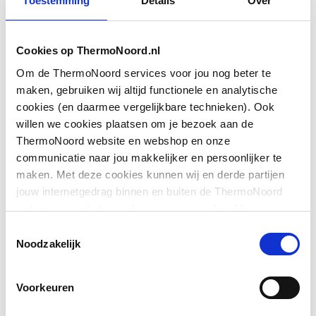
Toestemming
Details
Over
Vorm
Recht
Cookies op ThermoNoord.nl
Met sprong
Nee
Om de ThermoNoord services voor jou nog beter te
Toon meer
Nom. diameter
1/2" (15)
maken, gebruiken wij altijd functionele en analytische
aansluiting 1
cookies (en daarmee vergelijkbare technieken). Ook
willen we cookies plaatsen om je bezoek aan de
Downloads
Uitwendige
38
ThermoNoord website en webshop en onze
buisdiameter aansluiting
communicatie naar jou makkelijker en persoonlijker te
1
maken. Met deze cookies kunnen wij en derde partijen
Exploded_view
image/jpeg
,
11 KB
jouw internetgedrag binnen en buiten de ThermoNoord
Aansluiting 1
Overig
website en webshop volgen en verzamelen. Hiermee
Overig
image/jpeg
,
11 KB
passen wij en derden onze website, app, advertenties en
Toestemmingsselectie
Nom. diameter
1/2" (15)
communicatie aan jouw interesses aan. We slaan je
Noodzakelijk
aansluiting 2
Exploded_view
image/jpeg
,
28 KB
cookievoorkeur op in je browser.
Voorkeuren
Toon meer
Uitwendige
0
Exploded_view
image/jpeg
,
24 KB
buisdiameter aansluiting