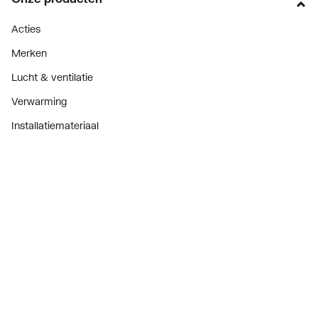
Acties
Merken
Lucht & ventilatie
Verwarming
Installatiemateriaal
Sanitair
Diensten
ThermoTokens
Xpressen
24/7 Xpressen
DepotXpress