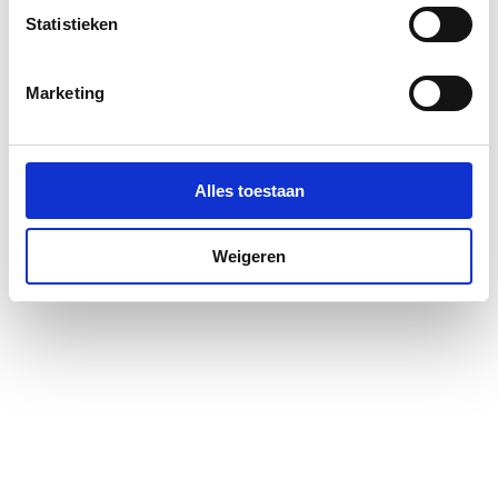
2
Statistieken
Exploded_view
image/jpeg
,
24 KB
Aansluiting 2
Overig
Marketing
Boveninlaat
Nee
Achterinlaat
Nee
Alles toestaan
Met rozet
Nee
Weigeren
Met lipring
Nee
Lengte aansluiting 1
70
Werkende lengte
45
aansluiting 1
Lengte aansluiting 2
0