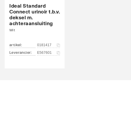
Ideal Standard
Connect urinoir t.b.v.
deksel m.
achteraansluiting
Wit
artikel
:
0181417
Leverancier
:
E567601