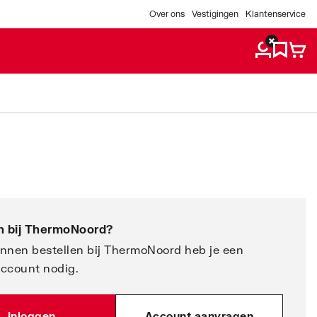
Over ons
Vestigingen
Klantenservice
 bij
ThermoNoord
?
nnen bestellen bij ThermoNoord heb je een
account nodig.
Inloggen
Account aanvragen