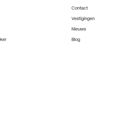
Contact
Vestigingen
Nieuws
ker
Blog
doen
Projecten
enementen
ormatie & instellingen
Algemene voorwaarden