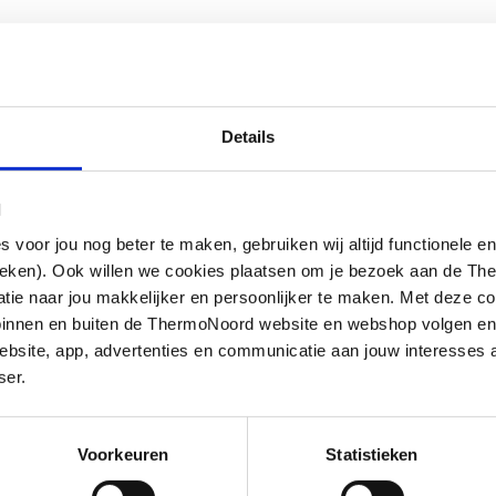
tof
aststaal (RVS)
Details
andeld
l
oor jou nog beter te maken, gebruiken wij altijd functionele en
ieken). Ook willen we cookies plaatsen om je bezoek aan de T
e naar jou makkelijker en persoonlijker te maken. Met deze co
g binnen en buiten de ThermoNoord website en webshop volgen e
bsite, app, advertenties en communicatie aan jouw interesses 
ser.
Voorkeuren
Statistieken