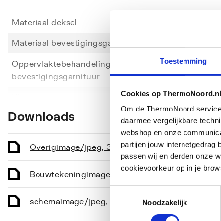
Materiaal deksel
Kunsts
Materiaal bevestigingsgarnituur
Roestv
Toestemming
Oppervlaktebehandeling
Onbeh
bevestigingsgarnituur
Toon meer
Cookies op ThermoNoord.n
Kleur
Wit
Om de ThermoNoord services v
Downloads
Afneembaar
Nee
daarmee vergelijkbare techn
webshop en onze communicati
Scharnier vertragend
Ja
partijen jouw internetgedra
Overig
image/jpeg
,
3 KB
passen wij en derden onze we
Antibacteriële behandeling
Nee
cookievoorkeur op in je brow
Bouwtekening
image/png
,
20 KB
Met bevestigingsmateriaal
Ja
Toestemmingsselectie
schema
image/jpeg
,
25 KB
Noodzakelijk