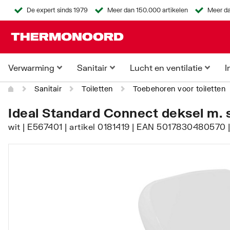
De expert sinds 1979
Meer dan 150.000 artikelen
Meer da
Verwarming
Sanitair
Lucht en ventilatie
I
Sanitair
Toiletten
Toebehoren voor toiletten
Ideal Standard Connect deksel m. so
wit | E567401 | artikel 0181419 | EAN 5017830480570 