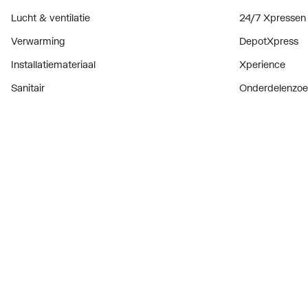
Lucht & ventilatie
24/7 Xpressen
Verwarming
DepotXpress
Installatiemateriaal
Xperience
Sanitair
Onderdelenzoe
Digitaal zaken
Bekijk alle ev
Prijswijzigingen
Onze producten
Privacyverklaring
Disclaimer
Cookie inf