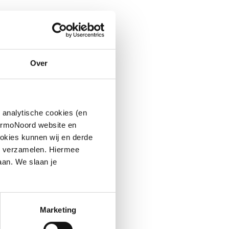
Over
 analytische cookies (en
hermoNoord website en
okies kunnen wij en derde
n verzamelen. Hiermee
aan. We slaan je
Marketing