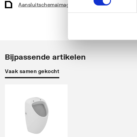
Aansluitschema
image/jpeg
,
25 KB
Bijpassende artikelen
Vaak samen gekocht