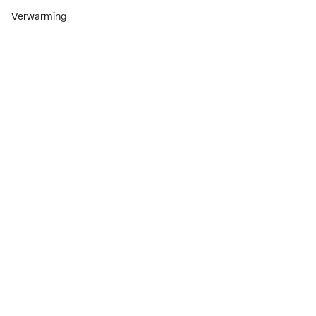
Verwarming
Installatiemateriaal
Sanitair
Diensten
ThermoTokens
Xpressen
24/7 Xpressen
DepotXpress
Xperience
Onderdelenzoeker
Digitaal zakendoen
Bekijk alle evenementen