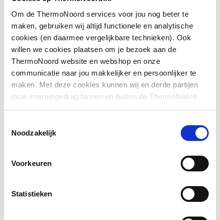
Om de ThermoNoord services voor jou nog beter te
Downloads
Geschikt voor
Ja
maken, gebruiken wij altijd functionele en analytische
planchetbediening
cookies (en daarmee vergelijkbare technieken). Ook
willen we cookies plaatsen om je bezoek aan de
Exploded_view
image/jpeg
,
50 KB
Geschikt voor
Ja
ThermoNoord website en webshop en onze
wandcloset
communicatie naar jou makkelijker en persoonlijker te
Montageinstructie
application/pdf
,
532 KB
maken. Met deze cookies kunnen wij en derde partijen
Geschikt voor urinoir
Ja
jouw internetgedrag binnen en buiten de ThermoNoord
Exploded_view
image/jpeg
,
24 KB
website en webshop volgen en verzamelen. Hiermee
Vandaalbestendig
Nee
passen wij en derden onze website, app, advertenties en
Toestemmingsselectie
Toon meer
communicatie aan jouw interesses aan. We slaan je
Exploded_view
image/jpeg
,
18 KB
Noodzakelijk
Met toiletblokhouder
Nee
cookievoorkeur op in je browser.
Exploded_view
image/jpeg
,
29 KB
Voorkeuren
Lengte
144
Exploded_view
image/jpeg
,
50 KB
Breedte
116
Statistieken
Hoogte
144