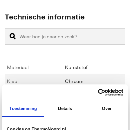
Technische informatie
Materiaal
Kunststof
Kleur
Chroom
Type bekrachtiging
Mechanisch
Toestemming
Details
Over
Bediening
Eenknops
Toon meer
Geschikt voor
Ja
Cookies op ThermoNoord.nl
frontbediening