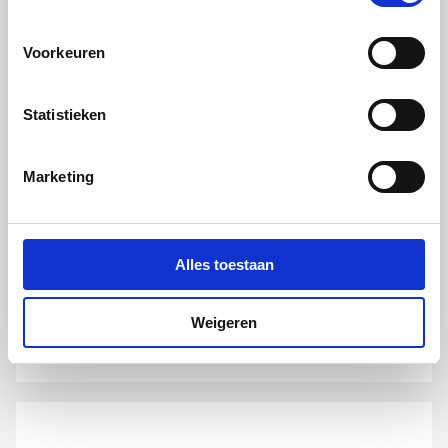
cookievoorkeur op in je browser.
Voorkeuren
Statistieken
Plieger Flat renovatie
Marketing
afdekframe voor reservoir
bedieningsplaat
6mm | t.b.v. Plieger Flat/Vigour Flat |
RVS gepolijst
Alles toestaan
artikel
:
0703179
Weigeren