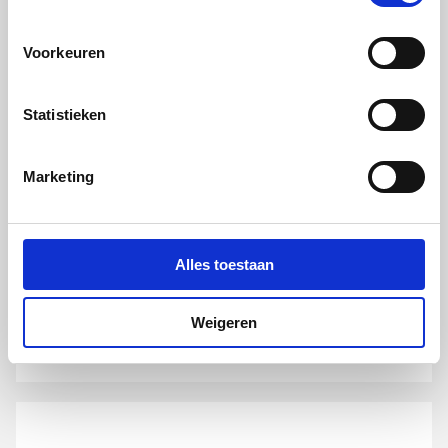
cookievoorkeur op in je browser.
Voorkeuren
Statistieken
Plieger Flat renovatie
Marketing
afdekframe voor reservoir
bedieningsplaat
6mm | t.b.v. Plieger Flat/Vigour Flat |
RVS gepolijst
Alles toestaan
artikel
:
0703179
Weigeren