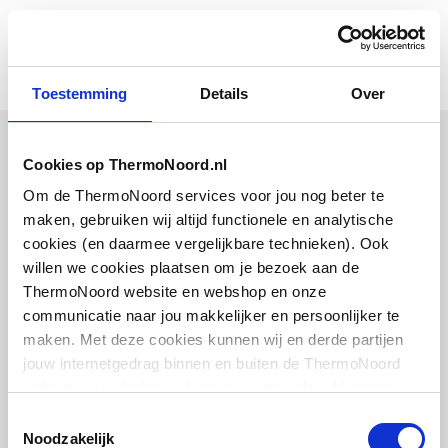
Toestemming
Details
Over
Bijpassende artikelen
Cookies op ThermoNoord.nl
Om de ThermoNoord services voor jou nog beter te
Vaak samen gekocht
maken, gebruiken wij altijd functionele en analytische
cookies (en daarmee vergelijkbare technieken). Ook
willen we cookies plaatsen om je bezoek aan de
ThermoNoord website en webshop en onze
communicatie naar jou makkelijker en persoonlijker te
Plieger Flat renovatie
afdekframe voor reservoir
maken. Met deze cookies kunnen wij en derde partijen
bedieningsplaat
jouw internetgedrag binnen en buiten de ThermoNoord
6mm | t.b.v. Plieger Flat/Vigour Flat |
website en webshop volgen en verzamelen. Hiermee
RVS geborsteld
passen wij en derden onze website, app, advertenties en
Toestemmingsselectie
communicatie aan jouw interesses aan. We slaan je
Noodzakelijk
artikel
:
0703178