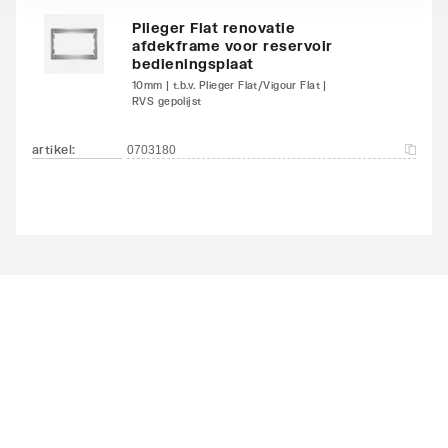
Plieger Flat renovatie
afdekframe voor reservoir
bedieningsplaat
10mm | t.b.v. Plieger Flat/Vigour Flat |
RVS gepolijst
artikel
:
0703180