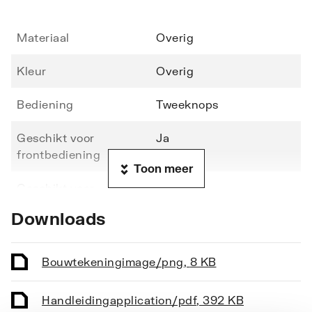
Materiaal
Overig
Kleur
Overig
Bediening
Tweeknops
Geschikt voor
Ja
frontbediening
Toon meer
Geschikt voor
Nee
planchetbediening
Downloads
Breedte
181
Bouwtekening
image/png
,
8 KB
Hoogte
121
Handleiding
application/pdf
,
392 KB